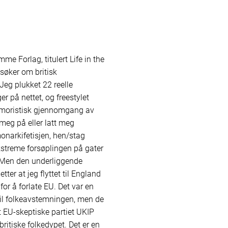
me Forlag, titulert Life in the
 søker om britisk
Jeg plukket 22 reelle
r på nettet, og freestylet
umoristisk gjennomgang av
 meg på eller latt meg
onarkifetisjen, hen/stag
kstreme forsøplingen på gater
. Men den underliggende
etter at jeg flyttet til England
or å forlate EU. Det var en
il folkeavstemningen, men de
t EU-skeptiske partiet UKIP
britiske folkedypet. Det er en