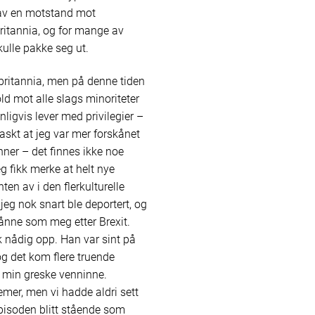
t av en motstand mot
britannia, og for mange av
ulle pakke seg ut.
rbritannia, men på denne tiden
old mot alle slags minoriteter
ligvis lever med privilegier –
askt at jeg var mer forskånet
nner – det finnes ikke noe
 fikk merke at helt nye
nten av i den flerkulturelle
eg nok snart ble deportert, og
ånne som meg etter Brexit.
k nådig opp. Han var sint på
og det kom flere truende
il min greske venninne.
er, men vi hadde aldri sett
pisoden blitt stående som