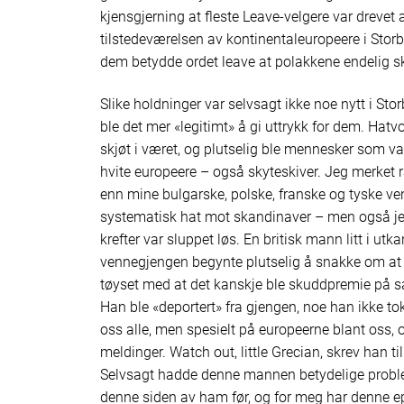
kjensgjerning at fleste Leave-velgere var dreve
tilstedeværelsen av kontinentaleuropeere i Stor
dem betydde ordet leave at polakkene endelig sk
Slike holdninger var selvsagt ikke noe nytt i Sto
ble det mer «legitimt» å gi uttrykk for dem. Hatv
skjøt i været, og plutselig ble mennesker som van
hvite europeere – også skyteskiver. Jeg merket r
enn mine bulgarske, polske, franske og tyske ve
systematisk hat mot skandinaver – men også jeg
krefter var sluppet løs. En britisk mann litt i utka
vennegjengen begynte plutselig å snakke om at j
tøyset med at det kanskje ble skuddpremie på s
Han ble «deportert» fra gjengen, noe han ikke to
oss alle, men spesielt på europeerne blant oss, 
meldinger. Watch out, little Grecian, skrev han t
Selvsagt hadde denne mannen betydelige problem
denne siden av ham før, og for meg har denne e