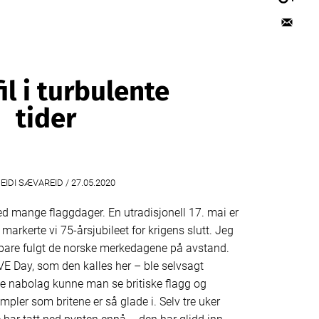
il i turbulente
tider
IDI SÆVAREID /
27.05.2020
ed mange flaggdager. En utradisjonell 17. mai er
n markerte vi 75-årsjubileet for krigens slutt. Jeg
ar bare fulgt de norske merkedagene på avstand.
VE Day, som den kalles her – ble selvsagt
lle nabolag kunne man se britiske flagg og
pler som britene er så glade i. Selv tre uker