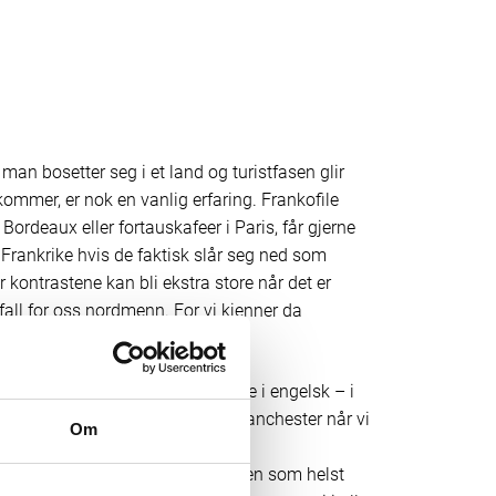
 man bosetter seg i et land og turistfasen glir
ommer, er nok en vanlig erfaring. Frankofile
rdeaux eller fortauskafeer i Paris, får gjerne
 Frankrike hvis de faktisk slår seg ned som
r kontrastene kan bli ekstra store når det er
 fall for oss nordmenn. For vi kjenner da
e for den forestillingen. Vi er gode i engelsk – i
 er enkelt å reise på helgetur til Manchester når vi
Om
lør for å forstå gateskilt eller
i rett inn i samtale med en hvilken som helst