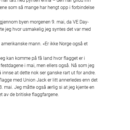
 har tatt ned pynten ennå – den har glidd inn
ene som så mange har hengt opp i forbindelse
 gjennom byen morgenen 9. mai, da VE Day-
e jeg hvor usmakelig jeg syntes det var med
 amerikanske mann. «Er ikke Norge også et
eg kan komme på få land hvor flagget er i
 festdagene i mai, men ellers også. Nå som jeg
å innse at dette nok ser ganske rart ut for andre.
 flagge med Union Jack er litt annerledes enn det
8. mai. Jeg måtte også ærlig si at jeg kjente en
t av de britiske flaggfargene.