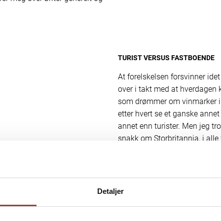
TURIST VERSUS FASTBOENDE
At forelskelsen forsvinner idet
over i takt med at hverdagen k
som drømmer om vinmarker i Bo
etter hvert se et ganske annet
annet enn turister. Men jeg tro
snakk om Storbritannia, i alle
Storbritannia?
Språket legger selvsagt til rett
alle fall synes vi det selv. Det
Detaljer
ikke trenger å ta frem lommepar
restaurantmenyer, og vi kan gl