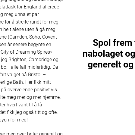
t pladask for England allerede
eg meg unna et par
 for å streife rundt for meg
em helt alene uten å gå meg
løypene (Camden, Soho, Covent
Spol frem t
oen år senere begynte en
nabolaget og
 «City of Dreaming Spires»
t jeg Brighton, Cambridge og
generelt og
bo, i alle fall midlertidig. Da
lt valget på Bristol –
rlige Bath. Her fikk mitt
på overveiende positivt vis.
ølte meg mer og mer hjemme.
er hvert vant til å få
t fikk jeg også titt og ofte,
 byen for meg!
rer meg over briter generelt og