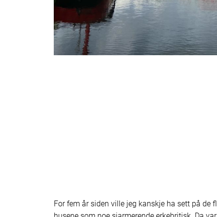
For fem år siden ville jeg kanskje ha sett på de
husene som noe sjarmerende erkebritisk. Da var