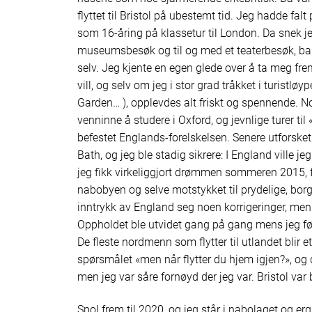
flyttet til Bristol på ubestemt tid. Jeg hadde fal
som 16-åring på klassetur til London. Da snek j
museumsbesøk og til og med et teaterbesøk, bare
selv. Jeg kjente en egen glede over å ta meg fr
vill, og selv om jeg i stor grad tråkket i turist
Garden… ), opplevdes alt friskt og spennende. N
venninne å studere i Oxford, og jevnlige turer til
befestet Englands-forelskelsen. Senere utforske
Bath, og jeg ble stadig sikrere: I England ville jeg 
jeg fikk virkeliggjort drømmen sommeren 2015, fa
nabobyen og selve motstykket til prydelige, borge
inntrykk av England seg noen korrigeringer, men 
Oppholdet ble utvidet gang på gang mens jeg f
De fleste nordmenn som flytter til utlandet blir ett
spørsmålet «men når flytter du hjem igjen?», og de
men jeg var såre fornøyd der jeg var. Bristol var
Spol frem til 2020, og jeg står i nabolaget og erg