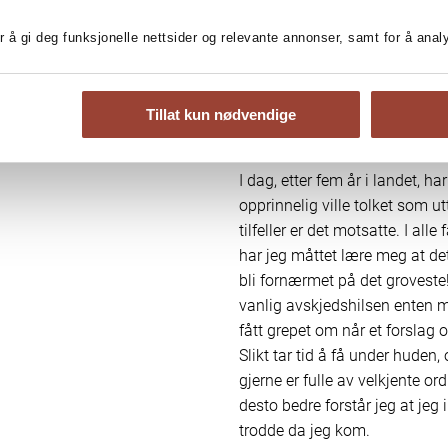
lokalperson, særlig siden vi all
fall selv. Vi er oppfostret på 
r å gi deg funksjonelle nettsider og relevante annonser, samt for å ana
mye om landet at vi rett og sle
bortsett fra at folk i Storbrit
har ikke sittet på en engelsk 
Tillat kun nødvendige
også?
I dag, etter fem år i landet, h
opprinnelig ville tolket som utt
tilfeller er det motsatte. I all
har jeg måttet lære meg at det 
bli fornærmet på det groveste
vanlig avskjedshilsen enten ma
fått grepet om når et forslag 
Slikt tar tid å få under hude
gjerne er fulle av velkjente or
desto bedre forstår jeg at jeg
trodde da jeg kom.