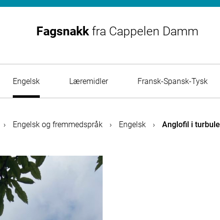
Fagsnakk
fra
Cappelen Damm
Engelsk
Læremidler
Fransk-Spansk-Tysk
›
Engelsk og fremmedspråk
›
Engelsk
›
Anglofil i turbul