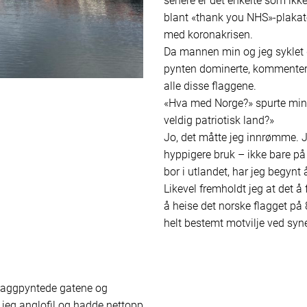
senere er det enkelte som ikke
blant «thank you NHS»-plakat
med koronakrisen.
Da mannen min og jeg syklet
pynten dominerte, kommentert
alle disse flaggene.
«Hva med Norge?» spurte min
veldig patriotisk land?»
Jo, det måtte jeg innrømme. J
hyppigere bruk – ikke bare på
bor i utlandet, har jeg begynt 
Likevel fremholdt jeg at det å
å heise det norske flagget på 
helt bestemt motvilje ved syne
 flaggpyntede gatene og
 jeg anglofil og hadde nettopp