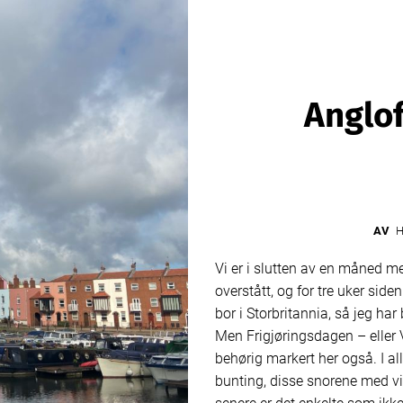
Anglof
AV
HE
Vi er i slutten av en måned m
overstått, og for tre uker side
bor i Storbritannia, så jeg h
Men Frigjøringsdagen – eller 
behørig markert her også. I a
bunting, disse snorene med vim