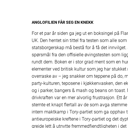
ANGLOFILIEN FÅR SEG EN KNEKK
For et par år siden ga jeg ut en boksingel på Flam
UK. Den hentet sin tittel fra testen som alle som
statsborgerskap må bestå for å få det innvilget. 
spørsmål fra den offisielle øvingstesten som ligge
rundt dem. Boken er i stor grad ment som en h
elementer ved britisk kultur som jeg har stukket
overraske av – jeg snakker om teppene på do, m
party-kulturen, teposene i kjøkkenvasken, den e
og i parker, bangers & mash og beans on toast
drivkraften var en mer alvorlig frustrasjon. Ett år 
stemte et knapt flertall av de som avga stemme f
intern maktkamp i Tory-partiet som ga opphav t
antieuropeiske kreftene i Tory-partiet og det dyp
greide lett å utnytte fremmedfiendtligheten i det 