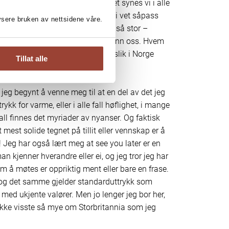
erede forstår kulturen. Igjen – det synes vi i alle
britisk humor, film, tv og musikk. Vi vet såpass
lysere bruken av nettsidene våre.
tt ikke synes kulturforskjellen er så stor –
annia er litt varmere og triveligere enn oss. Hvem
pub og ønsket at vi kunne ha det slik i Norge
Tillat alle
ar jeg begynt å venne meg til at en del av det jeg
rykk for varme, eller i alle fall høflighet, i mange
e fall finnes det myriader av nyanser. Og faktisk
mest solide tegnet på tillit eller vennskap er å
! Jeg har også lært meg at see you later er en
n kjenner hverandre eller ei, og jeg tror jeg har
om å møtes er oppriktig ment eller bare en frase.
n, og det samme gjelder standarduttrykk som
d med ukjente valører. Men jo lenger jeg bor her,
 ikke visste så mye om Storbritannia som jeg