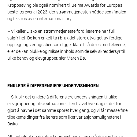
Kroppsøving ble også nominert til Belma Awards for Europas
beste læreverk i 2023, der strømmetjenesten nådde semifinalen
og fikk ros av en internasjonal jury.
– Vi kaller Disko en strømmetjeneste fordi lærerne har full
valgfrihet: De kan enkelt ta i bruk det store utvalget av ferdige
opplegg og læringsstier som ligger klare til å deles med elevene,
eller de kan plukke og mikse innhold som de selv skreddersyr til
ulike behov og elevgrupper, sier Maren Bø.
ENKLERE Å DIFFERENSIERE UNDERVISNINGEN
– Slik blir det enklere å differensiere undervisningen til ulike
elevgrupper og ulike situasjoner. I en travel hverdag er det fort
gjort å havne i det samme sporet hver gang, og vi får masse fine
tilbakemeldinger fra lærere som liker variasjonsmulighetene i
Disko.
Alt innholdet og de ulike læringsstiene er enkle å dele og bruke