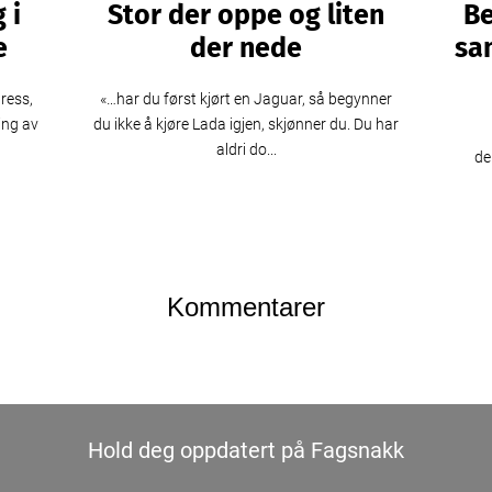
 i
Stor der oppe og liten
Be
e
der nede
sa
ress,
«…har du først kjørt en Jaguar, så begynner
ing av
du ikke å kjøre Lada igjen, skjønner du. Du har
aldri do...
de
Kommentarer
Hold deg oppdatert på Fagsnakk