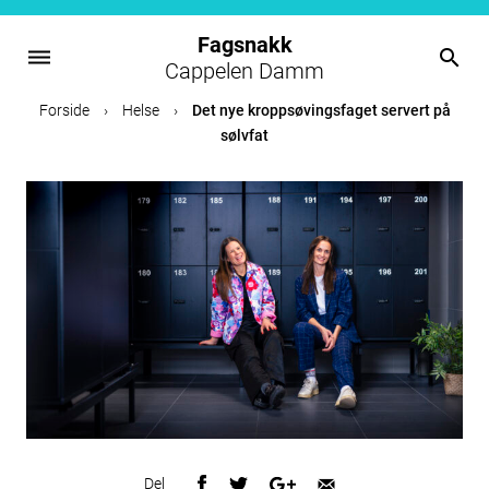
Fagsnakk
dehaze
search
Cappelen Damm
Skip
Forside
›
Helse
›
Det nye kroppsøvingsfaget servert på
to
sølvfat
content
Del