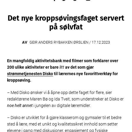
Det nye kroppsøvingsfaget servert
på sølvfat
AV
GEIR ANDERS RYBAKKEN ØRSLIEN /
17.12.2023
En mangfoldig aktivitetsbank med filmer som forklarer over
200 ulike aktiviteter er bare
litt
av det som gjør
strømmetjenesten Disko
til lærernes nye favorittverktøy for
kroppsøving.
– Med Disko ønsker vi å åpne opp dette faget for flere, sier
redaktørene Maren Bø og Ida Tveit, som understreker at Disko er
noe helt annet
i jungelen av digitale læremidler.
– Disko er utviklet for å gjøre klasserom og gymsaler til et bedre
sted å lære, med et unikt og kvalitetssikret innhold som setter
elevene i gang med diskusjoner, engasjement og fysiske