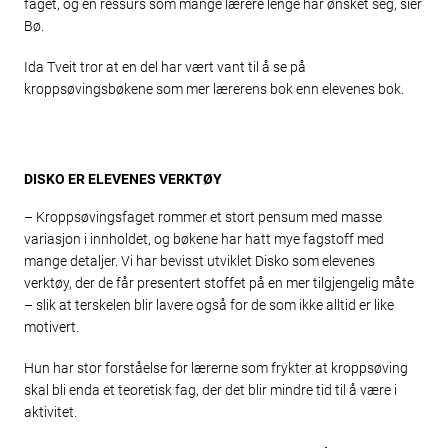
faget, og en ressurs som mange lærere lenge har ønsket seg, sier
Bø.
Ida Tveit tror at en del har vært vant til å se på
kroppsøvingsbøkene som mer lærerens bok enn elevenes bok.
DISKO ER ELEVENES VERKTØY
– Kroppsøvingsfaget rommer et stort pensum med masse
variasjon i innholdet, og bøkene har hatt mye fagstoff med
mange detaljer. Vi har bevisst utviklet Disko som elevenes
verktøy, der de får presentert stoffet på en mer tilgjengelig måte
– slik at terskelen blir lavere også for de som ikke alltid er like
motivert.
Hun har stor forståelse for lærerne som frykter at kroppsøving
skal bli enda et teoretisk fag, der det blir mindre tid til å være i
aktivitet.