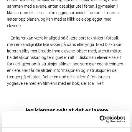
sammen med elevene, enten det skjer ute i felten, i gymsalen, i
klasserommet – eller i planleggingsarbeidet i forkant. Læreren
setter opp planen, og kan med et klikk dele opplegget med
elevene.
– En lærer kan være knallgod på å lære bort teknikker i fotball,
men er kanskje ikke like sikker på dans eller yoga. Med Disko kan
læreren tilby mer bredde i hva elevene jobber med, uten å måtte
ha detaljkunnskap og ferdigheter i alt. I Disko kan elevene se alt
forklart gjennom instruksjonsfilmer, noe som gjør egentreningen
enklere. Her får de all den informasjonen og instruksjonen de
trenger på ett sted. Det er en god del enklere å forklare en
yogaøvelse med en film enn med en bok, sier Ida Tveit.
Jeg kjenner selv at det er lavere
terskel for å velge de øvelsene som jeg
selv kan godt og er helt trygg på. Med