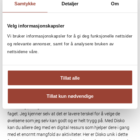
Disko kan du alliere deg med en digital
Samtykke
Detaljer
Om
ressurs som hjelper dere i gang med et
enormt mangfold av aktiviteter.
Velg informasjonskapsler
Vi bruker informasjonskapsler for å gi deg funksjonelle nettsider
og relevante annonser, samt for å analysere bruken av
nettsidene våre.
BIDRAR TIL STØRRE BREDDE OG VARIASJON
Både Tveit og Bø har selv bakgrunn som lærere i kroppsøving, og
legger ikke skjul på at mangel av de positive tilbakemeldingene
Tillat alle
handler om den imponerende aktivitetsbanken. Den teller nå
nærmere 200 forskjellige aktiviteter, som forklares med korte og
lettfattelige filmklipp.
Tillat kun nødvendige
– Et viktig poeng med Disko, er at det bidrar til en større bredde i
faget. Jeg kjenner selv at det er lavere terskel for å velge de
øvelsene som jeg selv kan godt og er helt trygg på. Med Disko
kan du alliere deg med en digital ressurs som hjelper dere i gang
med et enormt mangfold av aktiviteter. Her er Disko unik i dette