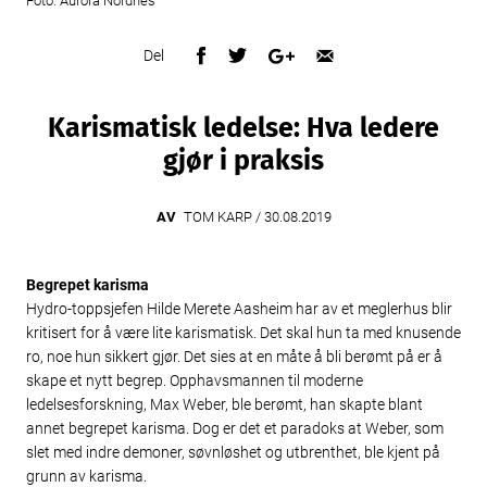
Foto: Aurora Nordnes
Del
Karismatisk ledelse: Hva ledere
gjør i praksis
AV
TOM KARP /
30.08.2019
Begrepet karisma
Hydro-toppsjefen Hilde Merete Aasheim har av et meglerhus blir
kritisert for å være lite karismatisk. Det skal hun ta med knusende
ro, noe hun sikkert gjør. Det sies at en måte å bli berømt på er å
skape et nytt begrep. Opphavsmannen til moderne
ledelsesforskning, Max Weber, ble berømt, han skapte blant
annet begrepet karisma. Dog er det et paradoks at Weber, som
slet med indre demoner, søvnløshet og utbrenthet, ble kjent på
grunn av karisma.