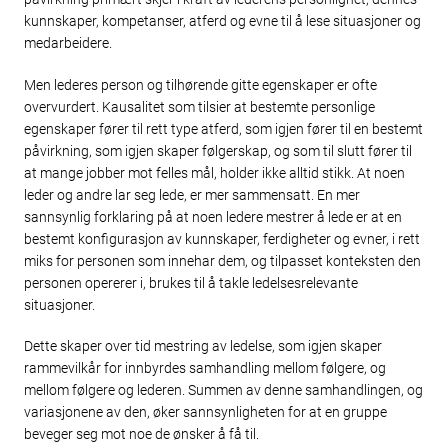
kunnskaper, kompetanser, atferd og evne til å lese situasjoner og
medarbeidere.
Men lederes person og tilhørende gitte egenskaper er ofte
overvurdert. Kausalitet som tilsier at bestemte personlige
egenskaper fører til rett type atferd, som igjen fører til en bestemt
påvirkning, som igjen skaper følgerskap, og som til slutt fører til
at mange jobber mot felles mål, holder ikke alltid stikk. At noen
leder og andre lar seg lede, er mer sammensatt. En mer
sannsynlig forklaring på at noen ledere mestrer å lede er at en
bestemt konfigurasjon av kunnskaper, ferdigheter og evner, i rett
miks for personen som innehar dem, og tilpasset konteksten den
personen opererer i, brukes til å takle ledelsesrelevante
situasjoner.
Dette skaper over tid mestring av ledelse, som igjen skaper
rammevilkår for innbyrdes samhandling mellom følgere, og
mellom følgere og lederen. Summen av denne samhandlingen, og
variasjonene av den, øker sannsynligheten for at en gruppe
beveger seg mot noe de ønsker å få til.