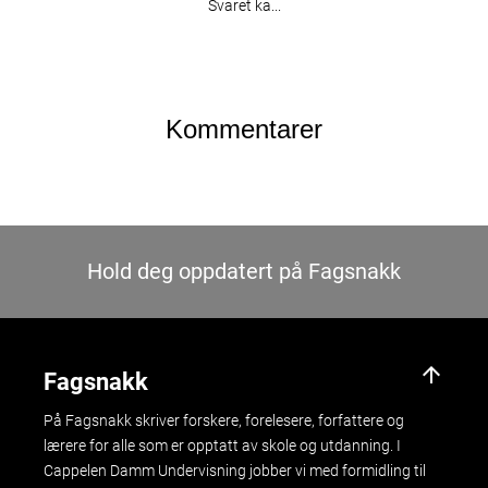
Svaret ka...
Kommentarer
Hold deg oppdatert på Fagsnakk
arrow_upward
Fagsnakk
På Fagsnakk skriver forskere, forelesere, forfattere og
lærere for alle som er opptatt av skole og utdanning. I
Cappelen Damm Undervisning jobber vi med formidling til