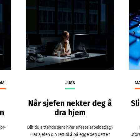
Previous
Nex
OMI
JUSS
MA
Når sjefen nekter deg å
Sl
n
dra hjem
or-
Blir du sittende sent hver eneste arbeidsdag?
Har sjefen din rett til å pålegge deg dette?
ufora