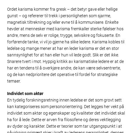
Ordet karisma kommer fra gresk – det betyr gave eller hellige
gunst – og refererer til trekk i personligheten som sjarme,
magnetisk tiltrekning og/eller evne til å kommunisere. Enkelte
hevder at mennesker med karisma fremkaller sterke følelser hos
andre, mens de selv er rolige, trygge, selvsikre og fokuserte. En
forførende tanke, vi vil jo gjerne ha slike ledere. Karisma kobles til
ledelse og mange mener at har en leder karisma er det en stor
sannsynlighet for at han eller hun vil lede godt. Slik er det ikke.
Snarere tvert i mot. Hyppig kritikk av karismatiske ledere er at de
har en tendens til å overkjøre andre, de kan være selvsentrerte,
og de kan nedprioritere det operative til fordel for strategiske
temaer.
Individet som aktør
En tydelig forskningsretning innen ledelse er det som grovt sett
kan kategoriseres som personorientering. Det legges her vekt på
individet som aktør og egenskaper og kvaliteter det individet skal
ha for å lede. Dette er arven fra filosofene og deres vektlegging
av dyder og karakter. Dette er teorier som tar utgangspunkt i at
påvirkning primært skjer i kraft av lederens personlighet, dennes