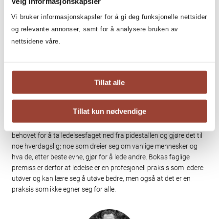
Velg informasjonskapsler
problems confronting the world.»
Og jeg tror han har rett. Men
Vi bruker informasjonskapsler for å gi deg funksjonelle nettsider
jeg tror også at ledelse kan bli viktigere, mer relevant og knyttes
og relevante annonser, samt for å analysere bruken av
tettere til samfunnsutfordringer. Er det noe som kan bidra til å
løse store utfordringer, er det god ledelse. At noen tar ansvar, er
nettsidene våre.
derfor viktig. Ledere som enkeltpersoner, derimot, er ikke alltid like
viktige som de selv (og deres fanskare) liker å tro.
Tillat alle
Artikkel er tidligere publisert i Dagens næringsliv.
Tom Karp er forfatter av boken
God nok ledelse
.
God nok
Tillat kun nødvendige
ledelse – hva ledere gjør i praksis
er basert på norsk forskning
på ledelse. Et viktig funn som går igjen fra dette arbeidet er
behovet for å ta ledelsesfaget ned fra pidestallen og gjøre det til
noe hverdagslig; noe som dreier seg om vanlige mennesker og
hva de, etter beste evne, gjør for å lede andre. Bokas faglige
premiss er derfor at ledelse er en profesjonell praksis som ledere
utøver og kan lære seg å utøve bedre, men også at det er en
praksis som ikke egner seg for alle.