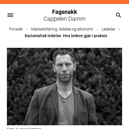
Fagsnakk
dehaze
search
Cappelen Damm
Skip
Forside
›
Markedsføring, ledelse og økonomi
›
Ledelse
›
to
Karismatisk ledelse: Hva ledere gjør i praksis
content