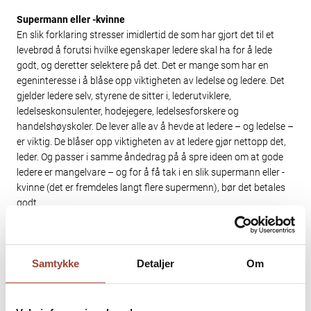
Supermann eller -kvinne
En slik forklaring stresser imidlertid de som har gjort det til et
levebrød å forutsi hvilke egenskaper ledere skal ha for å lede
godt, og deretter selektere på det. Det er mange som har en
egeninteresse i å blåse opp viktigheten av ledelse og ledere. Det
gjelder ledere selv, styrene de sitter i, lederutviklere,
ledelseskonsulenter, hodejegere, ledelsesforskere og
handelshøyskoler. De lever alle av å hevde at ledere – og ledelse –
er viktig. De blåser opp viktigheten av at ledere gjør nettopp det,
leder. Og passer i samme åndedrag på å spre ideen om at gode
ledere er mangelvare – og for å få tak i en slik supermann eller -
kvinne (det er fremdeles langt flere supermenn), bør det betales
godt.
Ledelse knyttet til samfunnsutfordringer
Her kaster jeg stein i glasshus, jeg er selv en del av industrien.
Men vi må nyansere. Professor emeritus ved Albany-universitetet
Samtykke
Detaljer
Om
i New York, Gary Yukl, er ikke objektiv, men klar i sin sak:
«Leadership is important.
Effective leadership is essential for
coping with the growing social, economic and environmental