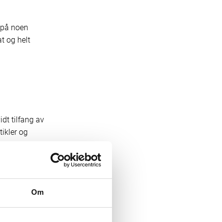
 på noen
t og helt
dt tilfang av
ikler og
Viktor
n russiske
Om
tallet og