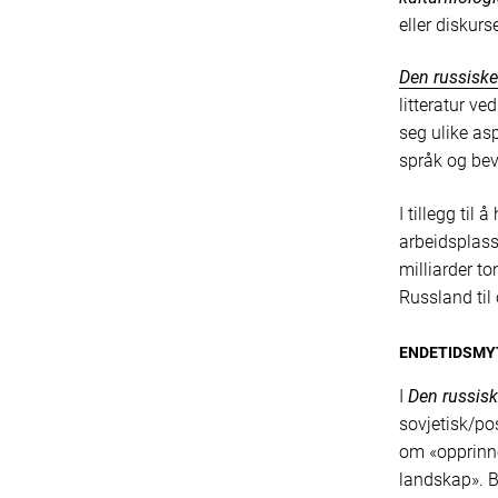
eller diskur
Den russisk
litteratur ve
seg ulike asp
språk og bev
I tillegg til
arbeidsplass
milliarder to
Russland til
ENDETIDSMY
I
Den russis
sovjetisk/pos
om «opprinne
landskap». B