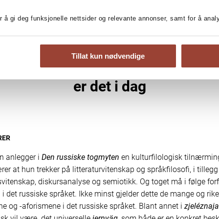
r å gi deg funksjonelle nettsider og relevante annonser, samt for å ana
iktig poeng i «Den russiske togm
at jernbanelitteraturen har vært vi
Tillat kun nødvendige
da den var ny på 1800-tallet og for
er det i dag
RER
n anlegger i
Den russiske togmyten
en kulturfilologisk tilnærming
er at hun trekker på litteraturvitenskap og språkfilosofi, i tillegg 
svitenskap, diskursanalyse og semiotikk. Og toget må i følge forf
g i det russiske språket. Ikke minst gjelder dette de mange og rike
e og -aforismene i det russiske språket. Blant annet i
zjeléznaj
k vil være det universelle
jernväg
, som både er en konkret besk