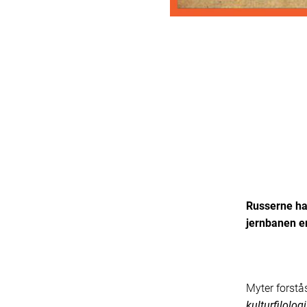
Russerne har
jernbanen er
Myter forstå
kulturfilolog