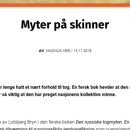
Myter på skinner
AV
MAGNUS HEIE /
15.11.2018
 lenge hatt et nært forhold til tog. En fersk bok hevder at den
 så viktig at den har preget nasjonens kollektive minne.
s av Lotsberg Bryn i den ferske boken
Den russiske togmyten. En
isk tilnærming til russisspråklig jernbanefiksjon
som overgripende