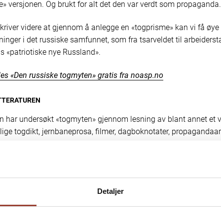
le» versjonen. Og brukt for alt det den var verdt som propaganda.
skriver videre at gjennom å anlegge en «togprisme» kan vi få øye
inger i det russiske samfunnet, som fra tsarveldet til arbeidersta
ns «patriotiske nye Russland».
les «Den russiske togmyten» gratis fra noasp.no
TTERATUREN
n har undersøkt «togmyten» gjennom lesning av blant annet et vi
lige togdikt, jernbaneprosa, filmer, dagboknotater, propagandaart
r.
nærleser tekster av blant Aleksander Pusjkin, Boris Pasternak og 
som utgjør den russiske jernbanelitteraturen. Et viktig poeng i
De
Detaljer
 at jernbanelitteraturen har vært viktig fra da den var ny på 1800-
t i dag.