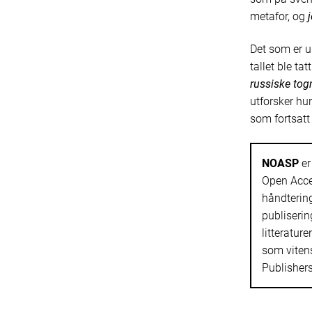
metafor, og
Det som er u
tallet ble t
russiske togm
utforsker hun
som fortsatt 
NOASP
er
Open Acces
håndtering
publiserin
litterature
som viten
Publisher