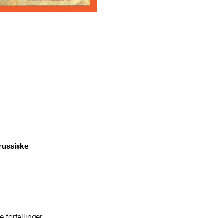
 russiske
 fortellinger