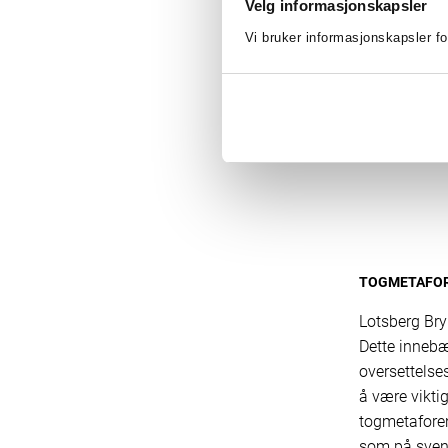
Velg informasjonskapsler
Vi bruker informasjonskapsler fo
Et v
er 
fra 
TOGMETAFO
Lotsberg Bry
Dette innebær
oversettelse
å være
vikti
togmetaforen
som på svens