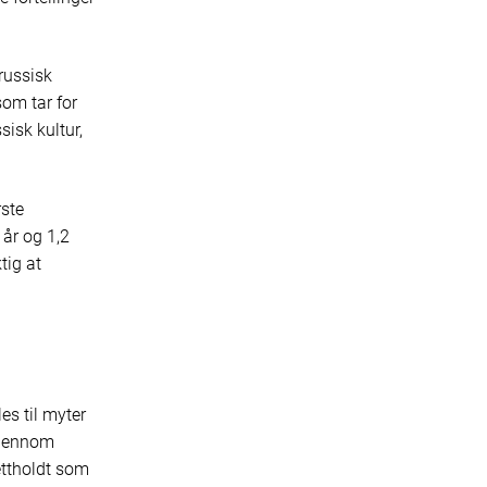
russisk
som tar for
sisk kultur,
rste
 år og 1,2
tig at
es til myter
gjennom
ettholdt som