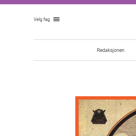
dehaze
Velg fag
Skip
Redaksjonen
to
content