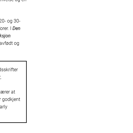
20- og 30-
orer. I
Den
iksjon
 avfødt og
sskrifter
,
bærer at
er godkjent
arly