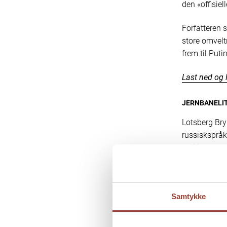
den «offisiel
Forfatteren 
store omveltn
frem til Puti
Last ned og 
JERNBANELI
Lotsberg Bry
russiskspråk
politiske tale
Forfatteren 
Pelevin, det 
Samtykke
togmyten
er
fortsatt er de