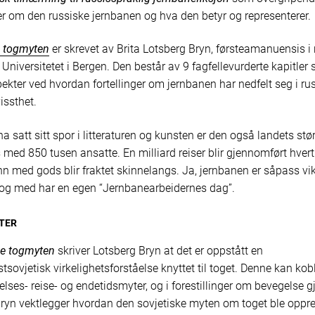
ser om den russiske jernbanen og hva den betyr og representerer.
e togmyten
er skrevet av Brita Lotsberg Bryn, førsteamanuensis i 
d Universitetet i Bergen. Den består av 9 fagfellevurderte kapitler 
ekter ved hvordan fortellinger om jernbanen har nedfelt seg i rus
issthet.
 å ha satt sitt spor i litteraturen og kunsten er den også landets stø
 med 850 tusen ansatte. En milliard reiser blir gjennomført hvert
nn med gods blir fraktet skinnelangs. Ja, jernbanen er såpass vik
 og med har en egen “Jernbanearbeidernes dag”.
TER
ke togmyten
skriver Lotsberg Bryn at det er oppstått en
tsovjetisk virkelighetsforståelse knyttet til toget. Denne kan kobl
lses- reise- og endetidsmyter, og i forestillinger om bevegelse 
ryn vektlegger hvordan den sovjetiske myten om toget ble oppr