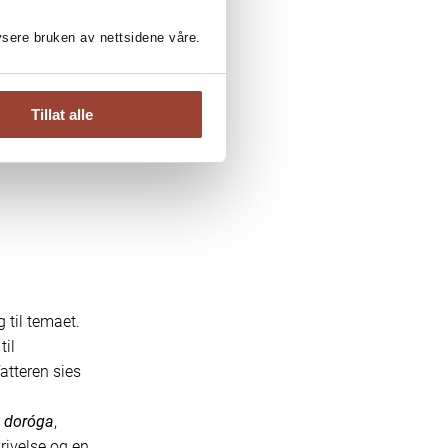
lysere bruken av nettsidene våre.
yten»
ktig
Tillat alle
tsatt
 til temaet.
til
atteren sies
a doróga
,
rivelse og en