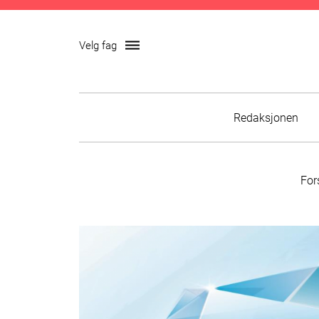
dehaze
Velg fag
Skip
Redaksjonen
to
content
For