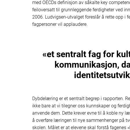
med OECDs definisjon av såkalte key competenc
feiloversatt til grunnleggende ferdigheter ved i
2006. Ludvigsen-utvalget foreslår å rette opp i fe
fagpersoner vil applaudere.
«et sentralt fag for kul
kommunikasjon, da
identitets­utvi
Dybdelæring er et sentralt begrep i rapporten. R
ikke bare at vi tilegner oss kunnskaper og ferdi
anvende dem. Dette krever evne til å koble ny læ
å overføre læringen til nye sammenhenger på tver
skolen. Målet er at elevene skal forstå fagenes 