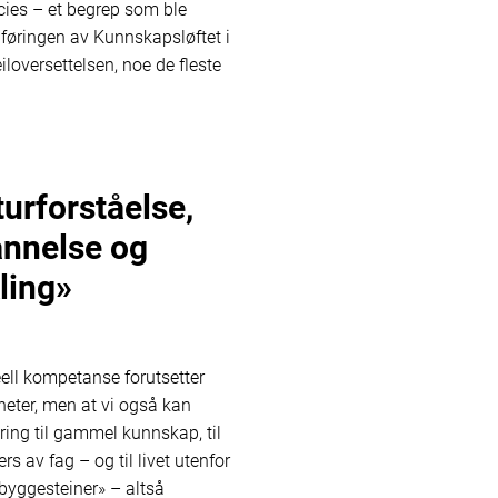
ies – et begrep som ble
nnføringen av Kunnskapsløftet i
iloversettelsen, noe de fleste
turforståelse,
nnelse og
kling»
eell kompetanse forutsetter
gheter, men at vi også kan
ring til gammel kunnskap, til
s av fag – og til livet utenfor
«byggesteiner» – altså