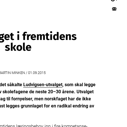
get i fremtidens
skole
ARTIN MINKEN /
01.09.2015
 det såkalte
Ludvigsen-utvalget
, som skal legge
av skolefagene de neste 20–30 årene. Utvalget
ag til fornyelser, men norskfaget har de ikke
aust legges grunnlaget for en radikal endring av
emtidens læringsbehov inn i fire kompetanse­