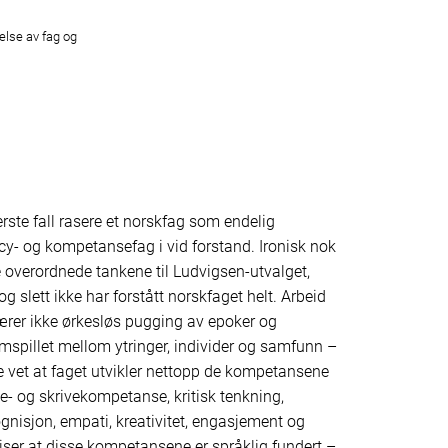
else av fag og
ste fall rasere et norskfag som endelig
cy- og kompetansefag i vid forstand. Ironisk nok
de overordnede tankene til Ludvigsen-utvalget,
g slett ikke har forstått norskfaget helt. Arbeid
bærer ikke ørkesløs pugging av epoker og
amspillet mellom ytringer, individer og samfunn –
re vet at faget utvikler nettopp de kompetansene
se- og skrivekompetanse, kritisk tenkning,
gnisjon, empati, kreativitet, engasjement og
viser at disse kompetansene er språklig fundert –