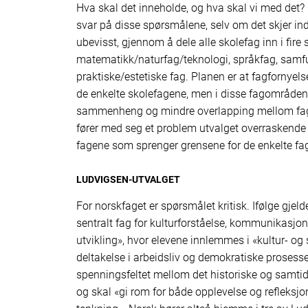
Hva skal det inneholde, og hva skal vi med det?
svar på disse spørsmålene, selv om det skjer ind
ubevisst, gjennom å dele alle skolefag inn i fire
matematikk/naturfag/teknologi, språkfag, samf
praktiske/estetiske fag. Planen er at fagfornyel
de enkelte skole­fagene, men i disse fagområdene
sammenheng og mindre overlapping mellom fag
fører med seg et problem utvalget overraskende
fagene som sprenger grensene for de enkelte f
LUDVIGSEN-UTVALGET
For norskfaget er spørsmålet kritisk. Ifølge gjel
sentralt fag for kulturforståelse, kommunikasjon
utvikling», hvor elevene innlemmes i «kultur- og 
deltakelse i arbeidsliv og demokratiske prosesse
spenningsfeltet mellom det historiske og samtid
og skal «gi rom for både opplevelse og refleksjon»