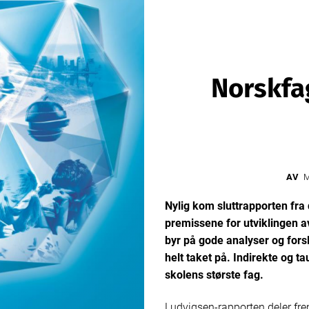
Norskfa
AV
M
Nylig kom sluttrapporten fra
premissene for utviklingen 
byr på gode analyser og forsl
helt taket på. Indirekte og t
skolens største fag.
Ludvigsen-rapporten
deler fr