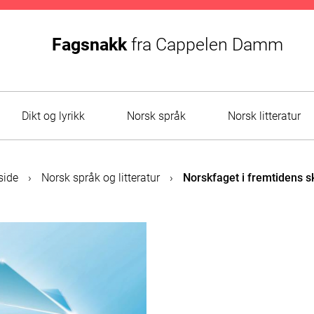
Fagsnakk
fra
Cappelen Damm
Dikt og lyrikk
Norsk språk
Norsk litteratur
side
›
Norsk språk og litteratur
›
Norskfaget i fremtidens s