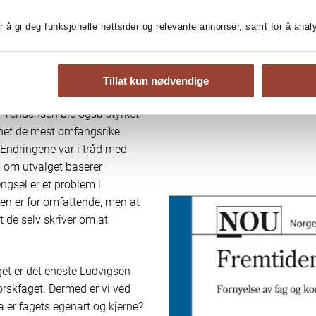
r å gi deg funksjonelle nettsider og relevante annonser, samt for å ana
lder seg til endringene som
Tillat kun nødvendige
p fjernet klare retningslinjer
 Tendensen ble også styrket
rnet de mest omfangsrike
. Endringene var i tråd med
 om utvalget baserer
ngsel er et problem i
nen er for omfattende, men at
t de selv skriver om at
get er det eneste Ludvigsen-
orskfaget. Dermed er vi ved
 er fagets egenart og kjerne?