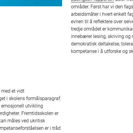
områder. Først har vi den fag
arbeidsmåter i hvert enkelt fa
evnen til å reflektere over s
tredje området er kommunikas
innebærer lesing, skriving o
demokratisk deltakelse, toler
kompetanse i å utforske og sk
 med et vidt
et i skolens formålsparagraf.
g emosjonell utvikling
rdigheter. Fremtidsskolen er
kan måles ved ukritisk
ompetanseforståelsen er i tråd