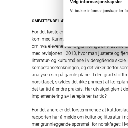
Velg informasjonskapsler
Vi bruker informasjonskapsler fo
OMFATTENDE LÆREPLAN
For det første er det som om utvalget ikke forho
kom med Kunnskapsløftet i 2006, hvor man nettop
om hva elevene skulle gjennomgå av klassikere.
med revisjonen i 2013, hvor man justerte og fje
litteratur- og kulturmålene i videregående skole
kompetansetenkningen, og det virker derfor som
analysen sin på gamle planer. I den grad stofftre
norskfaget, skyldes det ikke primært at lærepla
det tar tid å endre praksis. Har utvalget glemt de
implementering av læreplaner tar tid?
For det andre er det forstemmende at kuttforsla
rapporten har å melde om kultur og litteratur i n
mer grunnleggende spørsmål for norskfaget: Hva