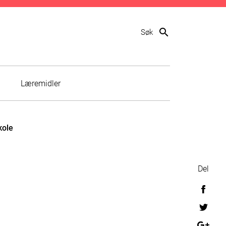
search
Søk
Læremidler
kole
Del