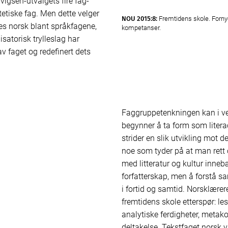
vigsen-utvalgets fire fag­
etiske fag. Men dette velger
NOU 2015:8:
Fremtidens skole. Forny
res norsk blant språkfagene,
kompetanser.
satorisk trylleslag har
v faget og redefinert dets
Faggruppetenkningen kan i ver
begynner å ta form som litera
strider en slik utvikling mot 
noe som tyder på at man rett o
med litteratur og kultur inne
forfatterskap, men å forstå s
i fortid og samtid. Norsklære
fremtidens skole etterspør: le
analytiske ferdigheter, metako
deltakelse. Tekstfaget norsk 