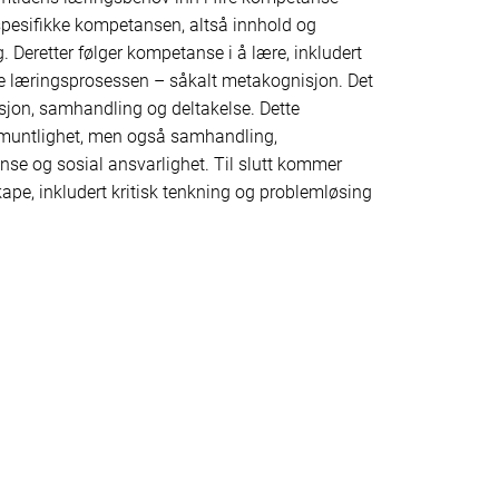
spesifikke kompetansen, altså innhold og
g. Deretter følger kompetanse i å lære, inkludert
elve læringsprosessen – såkalt metakognisjon. Det
jon, samhandling og deltakelse. Dette
g muntlighet, men også samhandling,
anse og sosial ansvarlighet. Til slutt kommer
ape, inkludert kritisk tenkning og problemløsing