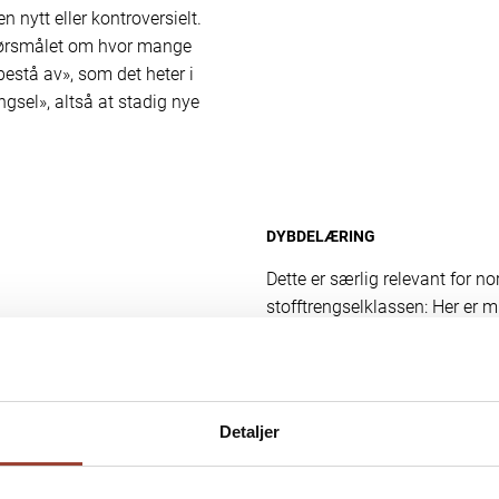
 nytt eller kontroversielt.
pørsmålet om hvor mange
bestå av», som det heter i
ngsel», altså at stadig nye
DYBDELÆRING
Dette er særlig relevant for no
stofftrengselklassen: Her er m
skjønnlitteratur og sakprosa, 
populærkultur. Hvordan rydder
kan vi ta bort som ikke går p
elevenes dybdelæring? Utvalge
Detaljer
litteraturdelene» i språkfage
Formuleringen er mer dramatis