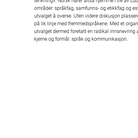
tenkning». Norsk hører altså hjemme i tre av Lud
områder: språkfag, samfunns- og etikkfag og est
utvalget å overse. Uten videre diskusjon plasse
på lik linje med fremmedspråkene. Med et organi
utvalget dermed foretatt en radikal innsnevring a
kjerne og formål: språk og kommunikasjon.