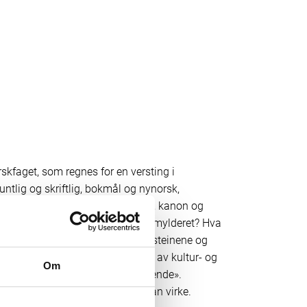
rskfaget, som regnes for en versting i
untlig og skriftlig, bokmål og nynorsk,
lesing og skriving, nåtid og fortid, kanon og
 vi plass til dybdelæring i dette mylderet? Hva
å bekostning av de faglige byggesteinene og
ts eneste klare svar er at «noen av kultur- og
Om
ne kan «gjøres noe mindre omfattende».
k enn den ved første øyekast kan virke.