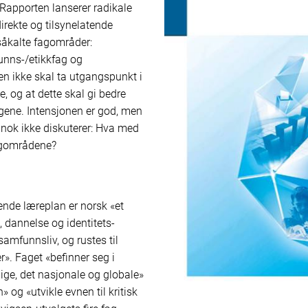
 Rapporten lanserer radikale
irekte og tilsynelatende
 såkalte fagområder:
unns-/etikkfag og
sen ikke skal ta utgangspunkt i
, og at dette skal gi bedre
ene. Intensjonen er god, men
 nok ikke diskuterer: Hva med
agområdene?
dende læreplan er norsk «et
, dannelse og identitets­
samfunnsliv, og rustes til
r». Faget «befinner seg i
ige, det nasjonale og globale»
 og «utvikle evnen til kritisk