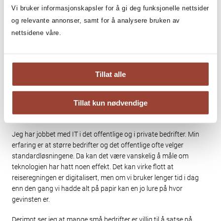
unntakene. Det vi ser er at vi i dag ikke kan diskutere struktur,
Vi bruker informasjonskapsler for å gi deg funksjonelle nettsider
enten det er i kommunesektoren eller i helsetjenesten, uten å ta
og relevante annonser, samt for å analysere bruken av
hensyn til at verden blir digital.
nettsidene våre.
Skal norsk industri konkurrere må vi ta i bruk kreative
dataløsninger. Vi får ingen konkurransemessige fortrinn med å
bruke de samme dataprogrammene som våre konkurrenter. Er vi
Tillat alle
villig til å tenke nytt kan vi imidlertid få bedre produkter til lavere
pris. Men da må vi ikke være opphengt i slik vi alltid har gjort det.
Tillat kun nødvendige
Å velge standardløsninger
Jeg har jobbet med IT i det offentlige og i private bedrifter. Min
erfaring er at større bedrifter og det offentlige ofte velger
standardløsningene. Da kan det være vanskelig å måle om
teknologien har hatt noen effekt. Det kan virke flott at
reiseregningen er digitalisert, men om vi bruker lenger tid i dag
enn den gang vi hadde alt på papir kan en jo lure på hvor
gevinsten er.
Derimot ser jeg at mange små bedrifter er villig til å satse på