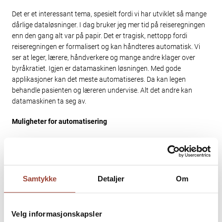
Det er et interessant tema, spesielt fordi vi har utviklet så mange
dårlige dataløsninger. I dag bruker jeg mer tid på reiseregningen
enn den gang alt var på papir. Det er tragisk, nettopp fordi
reiseregningen er formalisert og kan håndteres automatisk. Vi
ser at leger, lærere, håndverkere og mange andre klager over
byråkratiet. Igjen er datamaskinen løsningen. Med gode
applikasjoner kan det meste automatiseres. Da kan legen
behandle pasienten og læreren undervise. Alt det andre kan
datamaskinen ta seg av.
Muligheter for automatisering
Vi diskuterer kommunesammenslåing, men ser ikke at mange av
de kommunale tjenestene kan automatiseres eller, svært
effektivt, håndteres ett sted. Hvorfor skal hver kommune
håndtere søknader om eldreomsorg, barnehageplasser med
Samtykke
Detaljer
Om
mer.? Når grunndata er digitale kan vi sette bort alt om
barnehage til Trysil, og la Haugesund ta seg av søknader til
eldreomsorg. Det vil gi muligheter for automatisering, og
Velg informasjonskapsler
samtidig ved å ha sterke fagmiljøer som kan håndtere