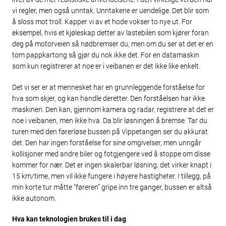
vi regler, men også unntak. Unntakene er uendelige. Det blir som
å sloss mot troll. Kapper vi av et hode vokser to nye ut. For
eksempel, hvis et kjøleskap detter av lastebilen som kjører foran
deg på motorveien så nødbremser du, men om du ser at det er en
tom pappkartong så gjør du nok ikke det. For en datamaskin
som kun registrerer at noe er i veibanen er det ikke like enkelt.
Det vi ser er at mennesket har en grunnleggende forståelse for
hva som skjer, og kan handle deretter. Den forståelsen har ikke
maskinen. Den kan, gjennom kamera og radar, registrere at det er
noe i veibanen, men ikke hva. Da blir løsningen å bremse. Tar du
turen med den førerløse bussen på Vippetangen ser du akkurat
det. Den har ingen forståelse for sine omgivelser, men unngår
kollisjoner med andre biler og fotgjengere ved å stoppe om disse
kommer for nær. Det er ingen skalerbar løsning, det virker knapt i
15 km/time, men vil ikke fungere i høyere hastigheter. I tillegg, på
min korte tur måtte ”føreren” gripe inn tre ganger, bussen er altså
ikke autonom.
Hva kan teknologien brukes til i dag