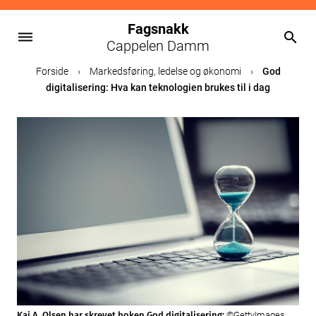
Fagsnakk
dehaze
search
Cappelen Damm
Skip
Forside
›
Markedsføring, ledelse og økonomi
›
God
to
digitalisering: Hva kan teknologien brukes til i dag
content
Kai A. Olsen har skrevet boken God digitalisering:
©GettyImages