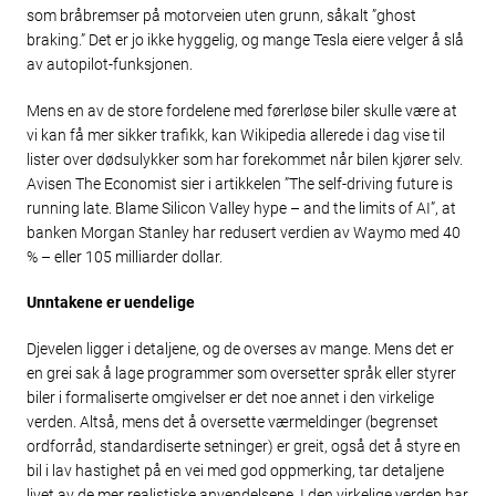
som bråbremser på motorveien uten grunn, såkalt ”ghost
braking.” Det er jo ikke hyggelig, og mange Tesla eiere velger å slå
av autopilot-funksjonen.
Mens en av de store fordelene med førerløse biler skulle være at
vi kan få mer sikker trafikk, kan Wikipedia allerede i dag vise til
lister over dødsulykker som har forekommet når bilen kjører selv.
Avisen The Economist sier i artikkelen ”The self-driving future is
running late. Blame Silicon Valley hype – and the limits of AI”, at
banken Morgan Stanley har redusert verdien av Waymo med 40
% – eller 105 milliarder dollar.
Unntakene er uendelige
Djevelen ligger i detaljene, og de overses av mange. Mens det er
en grei sak å lage programmer som oversetter språk eller styrer
biler i formaliserte omgivelser er det noe annet i den virkelige
verden. Altså, mens det å oversette værmeldinger (begrenset
ordforråd, standardiserte setninger) er greit, også det å styre en
bil i lav hastighet på en vei med god oppmerking, tar detaljene
livet av de mer realistiske anvendelsene. I den virkelige verden har