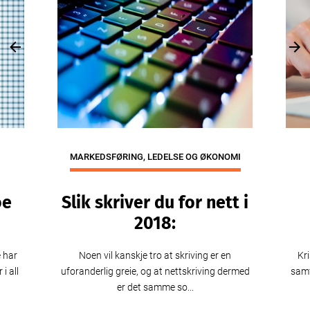
Previous
Nex
MARKEDSFØRING, LEDELSE OG ØKONOMI
oe
Slik skriver du for nett i
2018:
e har
Noen vil kanskje tro at skriving er en
Kri
i all
uforanderlig greie, og at nettskriving dermed
samf
er det samme so...