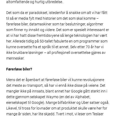
altomfattende og hurtig utbredelse.
Det som da er paradokset, istedenfor å snakke om alt vi har fått
til så er media fylt med historier om det som skal komme –
førerløse biler, datamaskiner som tar beslutninger, algoritmer
som finner ny innsikt og videre. Det som er spesielt interessant er
at vi har hatt disse fremtidsvyene så lenge teknologien har vært
her. Allerede tidlig på 50-tallet fabulerte en om programmer som
kunne oversette fra et språk til et annet. Selv etter 70 år har vi
ikke brukbare løsninger – all profesjonell oversettelse gjøres av
mennesker.
Førerløse biler?
Mens det er åpenbart at førerløse biler vil kunne revolusjonere
det meste av transport, så har vi ennå ikke disse på veiene. Det
mangler ikke på innsats, blant annet har Google gått sterkt inn i
dette gjennom selskapet Waymo (en del av Alphabet,
eierselskapet til Google). Mange bilfabrikker og Uber satser også.
Likevel, til tross for lovnader om at produktet skulle være her for
mange år siden, har lite skjedd. Tvert i mot, vi leser om Teslaer