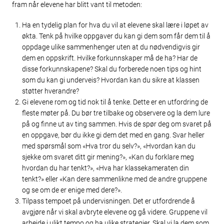
fram når elevene har blitt vant til metoden:
Ha en tydelig plan for hva du vil at elevene skal lære i løpet av
økta. Tenk på hvilke oppgaver du kan gi dem som får dem til å
oppdage ulike sammenhenger uten at du nødvendigvis gir
dem en oppskrift. Hvilke forkunnskaper må de ha? Har de
disse forkunnskapene? Skal du forberede noen tips og hint
som du kan gi underveis? Hvordan kan du sikre at klassen
støtter hverandre?
Gi elevene rom og tid nok til å tenke. Dette er en utfordring de
fleste møter på. Du bør tre tilbake og observere og la dem lure
på og finne ut av ting sammen. Hvis de spør deg om svaret på
en oppgave, bør du ikke gi dem det med en gang. Svar heller
med spørsmål som «Hva tror du selv?», «Hvordan kan du
sjekke om svaret ditt gir mening?», «Kan du forklare meg
hvordan du har tenkt?», «Hva har klassekameraten din
tenkt?» eller «Kan dere sammenlikne med de andre gruppene
og se om de er enige med dere?».
Tilpass tempoet på undervisningen. Det er utfordrende å
avgjøre når vi skal avbryte elevene og gå videre. Gruppene vil
arbeide i ulikt tempo og ha ulike strategier. Skal vi la dem som