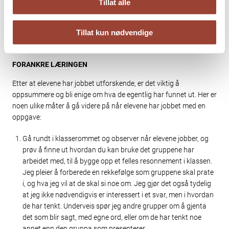
Du bør tre tilbake og observere og la
Tillat alle
dem lure på og finne ut av ting
sammen.»
Tillat kun nødvendige
FORANKRE LÆRINGEN
Etter at elevene har jobbet utforskende, er det viktig å
oppsummere og bli enige om hva de egentlig har funnet ut. Her er
noen ulike måter å gå videre på når elevene har jobbet med en
oppgave:
Gå rundt i klasserommet og observer når elevene jobber, og
prøv å finne ut hvordan du kan bruke det gruppene har
arbeidet med, til å bygge opp et felles resonnement i klassen.
Jeg pleier å forberede en rekkefølge som gruppene skal prate
i, og hva jeg vil at de skal si noe om. Jeg gjør det også tydelig
at jeg ikke nødvendigvis er interessert i et svar, men i hvordan
de har tenkt. Underveis spør jeg andre grupper om å gjenta
det som blir sagt, med egne ord, eller om de har tenkt noe
annet enn den gruppa som presenterer.