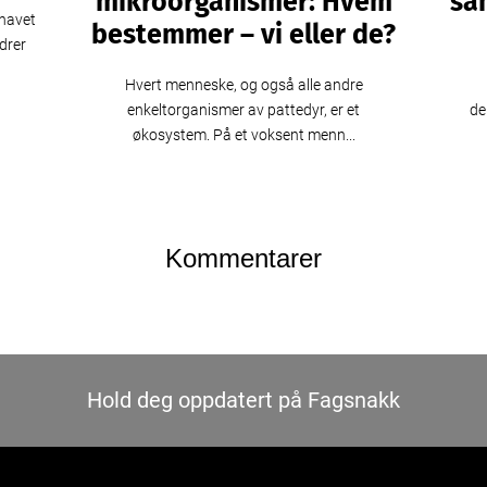
mikroorganismer: Hvem
sa
 havet
bestemmer – vi eller de?
drer
Hvert menneske, og også alle andre
enkeltorganismer av pattedyr, er et
de
økosystem. På et voksent menn...
Kommentarer
Hold deg oppdatert på Fagsnakk