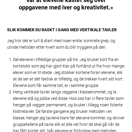
var at elevene kastet seg over
oppgavene med iver og kreativitet.»
SLIK KOMMER DU RASKT I GANG MED VERTIKALE TAVLER
Jeg tror det er lurt å start med noen enkle, konkrete grep, og
utvide metoden etter hvert som du blir tryggere på den.
Del elevene i tilfeldige grupper på tre. Jeg bruker kort fra en
kortstokk som jeg har gjort klar på forhånd ut fra hvor mange
elever som er til stede. Jeg stokker kortene foran elevene, slik
at de ser at det faktisk er tilfeldig, og de trekker hvert sitt kort.
Elevene som får samme tall, er i samme gruppe.
Heng vertikale tavler langs veggene i klasserommet, og la
elevene stå og jobbe ved disse. Hos oss har vi flere tavler som
henger på veggen permanent, og bruker i tillegg noen folierte
klistretavler. De første gangene jeg bruker metoden i en
klasse, henger jeg tavlene klare før elevene kommer, og skriver
gruppetallene på tavla slik at alle vet hvor de skal gå når de
har fått kortet sitt. Når elevene er fortrolige med metoden,