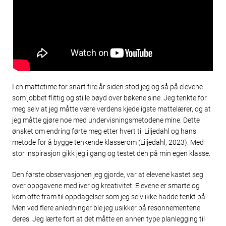
I en mattetime for snart fire år siden stod jeg og så på elevene
som jobbet flittig og stille bøyd over bøkene sine. Jeg tenkte for
meg selv at jeg måtte være verdens kjedeligste mattelærer, og at
jeg måtte gjøre noe med undervisningsmetodene mine. Dette
ønsket om endring førte meg etter hvert til Liljedahl og hans
metode for å bygge tenkende klasserom (Liljedahl, 2023). Med
stor inspirasjon gikk jeg i gang og testet den på min egen klasse.
Den første observasjonen jeg gjorde, var at elevene kastet seg
over oppgavene med iver og kreativitet. Elevene er smarte og
kom ofte fram til oppdagelser som jeg selv ikke hadde tenkt på.
Men ved flere anledninger ble jeg usikker på resonnementene
deres. Jeg lærte fort at det måtte en annen type planlegging til