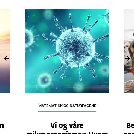
Previous
Nex
MATEMATIKK OG NATURFAGENE
en
Vi og våre
Be