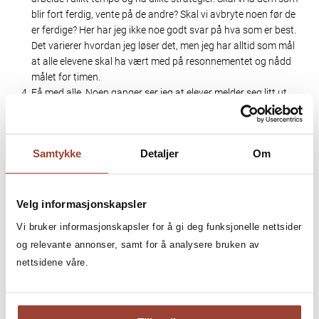
blir fort ferdig, vente på de andre? Skal vi avbryte noen før de
er ferdige? Her har jeg ikke noe godt svar på hva som er best.
Det varierer hvordan jeg løser det, men jeg har alltid som mål
at alle elevene skal ha vært med på resonnementet og nådd
målet for timen.
Få med alle. Noen ganger ser jeg at elever melder seg litt ut,
eller at enkelte grupper ikke kommer helt i gang. For å få dem
på sporet ber jeg ofte alle i hver gruppe gi hverandre et tall
mellom 1 og 3. Så lager jeg nye grupper ved å be treerne om å
Samtykke
Detaljer
Om
bli stående, enerne om å gå til gruppa til høyre, og toerne om
å gå til den andre gruppa til høyre. Den på hver gruppe som
ikke har flyttet seg, skal fortelle de andre hva gruppa har tenkt
og gjort. Jeg bytter på hvilket tall som står igjen, så elevene
Velg informasjonskapsler
ikke vet det når de fordeler tallene. Denne metoden bruker jeg
Vi bruker informasjonskapsler for å gi deg funksjonelle nettsider
også når jeg ønsker at elevene skal øve seg på å forklare hva
og relevante annonser, samt for å analysere bruken av
gruppa har tenkt, uten å prate for hele klassen.
nettsidene våre.
«Gi elevene rom og tid nok til å tenke.