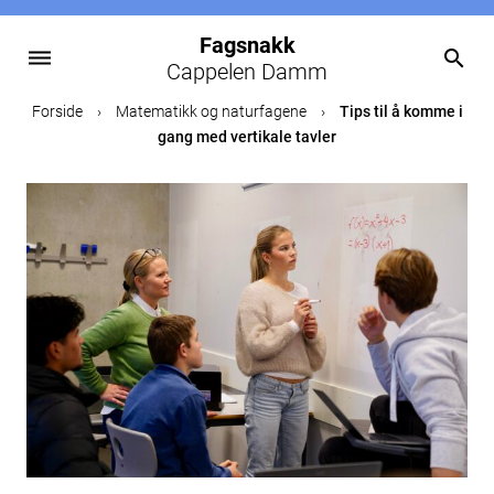
Fagsnakk
dehaze
search
Cappelen Damm
Skip
Forside
›
Matematikk og naturfagene
›
Tips til å komme i
to
gang med vertikale tavler
content