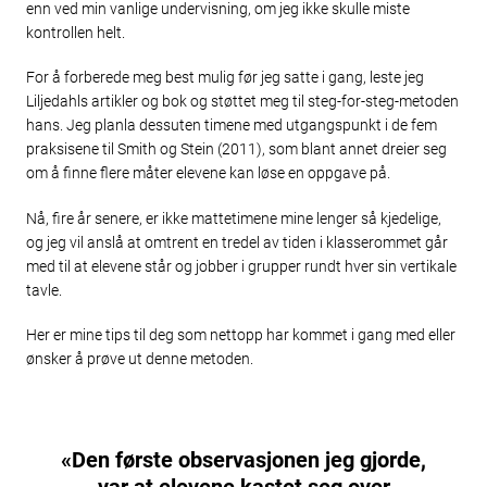
enn ved min vanlige undervisning, om jeg ikke skulle miste
kontrollen helt.
For å forberede meg best mulig før jeg satte i gang, leste jeg
Liljedahls artikler og bok og støttet meg til steg-for-steg-metoden
hans. Jeg planla dessuten timene med utgangspunkt i de fem
praksisene til Smith og Stein (2011), som blant annet dreier seg
om å finne flere måter elevene kan løse en oppgave på.
Nå, fire år senere, er ikke mattetimene mine lenger så kjedelige,
og jeg vil anslå at omtrent en tredel av tiden i klasserommet går
med til at elevene står og jobber i grupper rundt hver sin vertikale
tavle.
Her er mine tips til deg som nettopp har kommet i gang med eller
ønsker å prøve ut denne metoden.
«Den første observasjonen jeg gjorde,