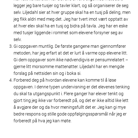
legger jeg bare tusjer og tavler klart, og så organiserer de seg
selv. Liljedahl sier at hver gruppe skal ha en tusj på deling, men
jeg fikk aldri med meg det. Jeg har tvert imot vært opptatt av
at hver elev skal ha en tusj og bidra på tavla. Jeg har en eske
med tusjer liggende i rommet som elevene forsyner seg av
selv.
Gi oppgaven muntlig. De første gangene man gjennomfører
metoden, har jeg erfart at det er lurt å varme opp elevene litt.
Gi dem oppgaver som ikke nødvendigvis er pensumrelatert –
gjerne litt morsomme mattenøtter. Liljedahl har en mengde
forslag på nettsiden sin og i boka si.
Forbered deg på hvordan elevene kan komme til å løse
oppgaven. I denne typen undervisning er det elevenes tenking
du skal ta utgangspunkt i. Flere ganger har elever tenkt og
gjort ting jeg ikke var forberedt på, og det er ikke alltid like lett
å avgjøre der og da hvor meningsfullt det er. Jeg kan gi mye
bedre respons og stille gode oppfølgingsspørsmål når jeg er
forberedt på hva jeg kan møte.