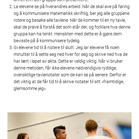
La elevene se på hverandres arbeid. Når de skal øve på føring
og å kommunisere matematikk skriftlig, ber jeg alle gruppene
rotere og besøke alle tavlene. Når de kommer til en ny tavle,
skal de prøve å forstå det som står der, og forklare hva denne
gruppa kan ha tenkt. Hensikten med dette er å gjøre dem
bevisste på å kommunisere tydelig.
Gi elevene tid til å notere til slutt. Jeg lar elevene få noen
minutter til å sette seg ned hver for seg og skrive ned hva de
har lært i løpet av økta. Dette er veldig viktig. Når vi bruker
denne metoden, får ikke elevene nødvendigvis ryddige,
oversiktlige tavlenotater som de kan se på senere. Derfor er
det viktig at de får tid til å skrive notater til sitt «framtidige,
glemsomme jeg».