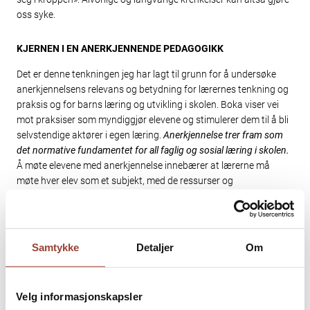
oss syke.
KJERNEN I EN ANERKJENNENDE PEDAGOGIKK
Det er denne tenkningen jeg har lagt til grunn for å undersøke
anerkjennelsens relevans og betydning for lærernes tenkning og
praksis og for barns læring og utvikling i skolen. Boka viser vei
mot praksiser som myndiggjør elevene og stimulerer dem til å bli
selvstendige aktører i egen læring.
Anerkjennelse trer fram som
det normative fundamentet for all faglig og sosial læring i skolen.
Å møte elevene med anerkjennelse innebærer at lærerne må
møte hver elev som et subjekt, med de ressurser og
forutsetninger det kommer til skolen med, og så legge opp
undervisningen deretter. Dette er ikke luftig teori. Tvert imot har
jeg, med omfattende referanser til forskning og pedagogisk teori,
vist at de tre anerkjennelsesformene «Kjærlighet», «Respekt» og
Samtykke
Detaljer
Om
«Sosial verdsetting» tilbyr en fruktbar forståelses-ramme for
skolens og lærernes opplæring og er den grunnvoll som all god
pedagogisk teori og praksis må springe ut av. Forskning viser at
Velg informasjonskapsler
anerkjennelse har en intervenerende funksjon som leder elever