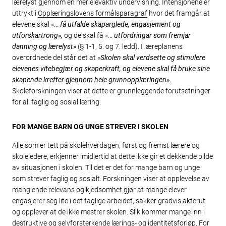
lærelyst gjennom en mer elevaktiv undervisning. Intensjonene er
uttrykt i
Opplæringslovens formålsparagraf
hvor det framgår at
elevene skal «…
få utfalde skaparglede, engasjement og
utforskartrong»,
og de skal få «…
utfordringar som fremjar
danning og lærelyst»
(§ 1-1, 5. og 7. ledd). I læreplanens
overordnede del står det at «
Skolen skal verdsette og stimulere
elevenes vitebegjær og skaperkraft, og elevene skal få bruke sine
skapende krefter gjennom hele grunnopplæringen»
.
Skoleforskningen viser at dette er grunnleggende forutsetninger
for all faglig og sosial læring.
FOR MANGE BARN OG UNGE STREVER I SKOLEN
Alle som er tett på skolehverdagen, først og fremst lærere og
skoleledere, erkjenner imidlertid at dette ikke gir et dekkende bilde
av situasjonen i skolen. Til det er det for mange barn og unge
som strever faglig og sosialt. Forskningen viser at opplevelse av
manglende relevans og kjedsomhet gjør at mange elever
engasjerer seg lite i det faglige arbeidet, sakker gradvis akterut
og opplever at de ikke mestrer skolen. Slik kommer mange inn i
destruktive og selvforsterkende lærings- og identitetsforløp. For