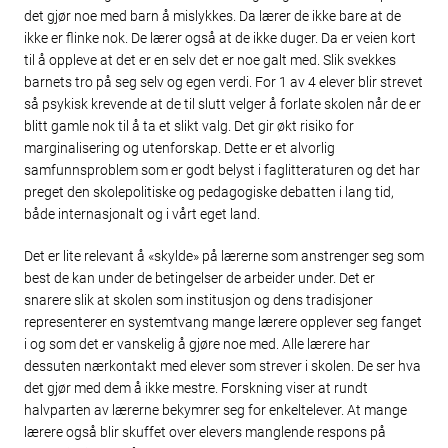
det gjør noe med barn å mislykkes. Da lærer de ikke bare at de
ikke er flinke nok. De lærer også at de ikke duger. Da er veien kort
til å oppleve at det er en selv det er noe galt med. Slik svekkes
barnets tro på seg selv og egen verdi. For 1 av 4 elever blir strevet
så psykisk krevende at de til slutt velger å forlate skolen når de er
blitt gamle nok til å ta et slikt valg. Det gir økt risiko for
marginalisering og utenforskap. Dette er et alvorlig
samfunnsproblem som er godt belyst i faglitteraturen og det har
preget den skolepolitiske og peda­gogiske debatten i lang tid,
både internasjonalt og i vårt eget land.
Det er lite relevant å «skylde» på lærerne som anstrenger seg som
best de kan under de betingelser de arbeider under. Det er
snarere slik at skolen som institusjon og dens tradisjoner
representerer en systemtvang mange lærere opplever seg fanget
i og som det er vanskelig å gjøre noe med. Alle lærere har
dessuten nærkontakt med elever som strever i skolen. De ser hva
det gjør med dem å ikke mestre. Forskning viser at rundt
halvparten av lærerne bekymrer seg for enkeltelever. At mange
lærere også blir skuffet over elevers manglende respons på