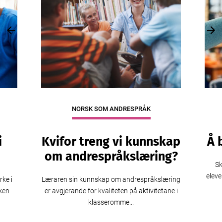
Previous
Nex
NORSK SOM ANDRESPRÅK
i
Kvifor treng vi kunnskap
Å 
om andrespråkslæring?
S
eleve
rke i
Læraren sin kunnskap om andrespråkslæring
lken
er avgjerande for kvaliteten på aktivitetane i
klasseromme...