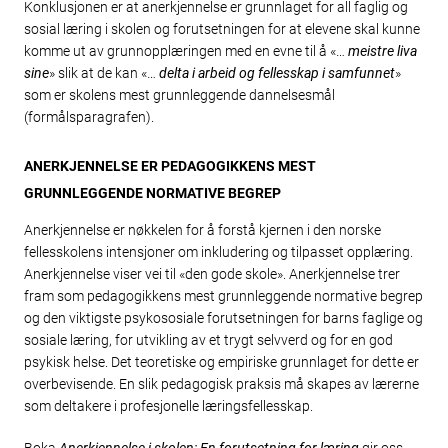
Konklusjonen er at anerkjennelse er grunnlaget for all faglig og
sosial læring i skolen og forutsetningen for at elevene skal kunne
komme ut av grunnopplæringen med en evne til å «…
meistre liva
sine
» slik at de kan «…
delta i arbeid og fellesskap i samfunnet
»
som er skolens mest grunnleggende dannelsesmål
(formålsparagrafen).
ANERKJENNELSE ER PEDAGOGIKKENS MEST
GRUNNLEGGENDE NORMATIVE BEGREP
Anerkjennelse er nøkkelen for å forstå kjernen i den norske
fellesskolens intensjoner om inkludering og tilpasset opplæring.
Anerkjennelse viser vei til «den gode skole». Anerkjennelse trer
fram som pedagogikkens mest grunnleggende normative begrep
og den viktigste psykososiale forutsetningen for barns faglige og
sosiale læring, for utvikling av et trygt selvverd og for en god
psykisk helse. Det teoretiske og empiriske grunnlaget for dette er
overbevisende. En slik pedagogisk praksis må skapes av lærerne
som deltakere i profesjonelle læringsfellesskap.
Boka
Anerkjennelse i skolen: En forutsetning for læring
gir oss