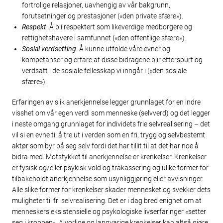
fortrolige relasjoner, uavhengig av vår bakgrunn,
forutsetninger og prestasjoner («den private sfære»).
Respekt
: Å bli respektert som likeverdige medborgere og
rettighetshavere i samfunnet («den offentlige sfære»).
Sosial verdsetting
: Å kunne utfolde våre evner og
kompetanser og erfare at disse bidragene blir etterspurt og
verdsatt i de sosiale fellesskap vi inngår i («den sosiale
sfære»).
Erfaringen av slik anerkjennelse legger grunnlaget for en indre
visshet om vår egen verdi som menneske (selvverd) og det legger
i neste omgang grunnlaget for individets frie selvrealisering – det
vil si en evne til å tre ut i verden som en fri, trygg og selvbestemt
aktør som byr på seg selv fordi det har tillit til at det har noe å
bidra med. Motstykket til anerkjennelse er krenkelser. Krenkelser
er fysisk og/eller psykisk vold og trakassering og ulike former for
tilbakeholdt anerkjennelse som usynliggjøring eller avvisninger.
Alle slike former for krenkelser skader mennesket og svekker dets
muligheter til fri selvrealisering. Det er i dag bred enighet om at
menneskers eksistensielle og psykologiske livserfaringer «setter
seg i kroppen». Alvorlige og langvarige krenkelser kan altså gjøre