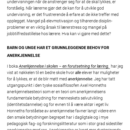
undervisningen når de anstrenger seg for at de skal lykkes, er
forståelig. Når lærerne gjør det de kan for å utvikle god
undervisning, er det frustrerende å erfare at de ikke treffer med
opplegget. Mangel på elevmotivasjon og tilhørende disiplin­
problemer er en viktig årsak til lærerstress og mangel på
jobbtilfredsstillelse hos lærere. Hva kan vi gjøre med dette?
BARN OG UNGE HAR ET GRUNNLEGGENDE BEHOV FOR
ANERKJENNELSE
I boka
Anerkjennelse i skolen – en forutsetning for læring
,
har jeg
vist at nøkkelen til en bedre skole hvor
alle
elever har muligheter
for å lykkes, er at de blir møtt med
anerkjennelse
. Jeg har tatt
utgangspunkt i den tyske sosialfilosofen Axel Honneths
anerkjennelsesteori som er en teori om anerkjennelsens
fundamentale betydning for menneskets selvutvikling
(identitetsdannelse) og for evnen til å være aktør i eget liv.
Honneths forståelse av anerkjennelse favner langt videre enn
den smale betydningen begrepet har i dagligtale og i mye
pedagogisk fag- og forskningslitteratur som i stor grad sidestiller