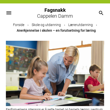
Fagsnakk
dehaze
search
Cappelen Damm
Skip
Forside
›
Skole og utdanning
›
Lærerutdanning
›
to
Anerkjennelse i skolen – en forutsetning for læring
content
Fagfornyelsens intensjon er å sette barnet og barnets læring i sentrum