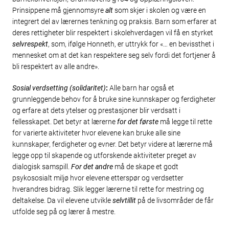
Prinsippene må gjennomsyre
alt
som skjer i skolen og være en
integrert del av lærernes tenkning og praksis. Barn som erfarer at
deres rettigheter blir respektert i skolehverdagen vil få en styrket
selvrespekt
, som, ifølge Honneth, er uttrykk for «… en bevissthet i
mennesket om at det kan respektere seg selv fordi det fortjener å
bli respektert av alle andre».
Sosial verdsetting (solidaritet)
:
Alle barn har også et
grunnleggende behov for å bruke sine kunnskaper og ferdigheter
og erfare at dets ytelser og prestasjoner blir verdsatt i
fellesskapet. Det betyr at lærerne
for det første
må legge til rette
for varierte aktiviteter hvor elevene kan bruke alle sine
kunnskaper, ferdigheter og evner. Det betyr videre at lærerne må
legge opp til skapende og utforskende aktiviteter preget av
dialogisk samspill.
For det andre
må de skape et godt
psykososialt miljø hvor elevene etterspør og verdsetter
hverandres bidrag. Slik legger lærerne til rette for mestring og
deltakelse. Da vil elevene utvikle
selvtillit
på de livsområder de får
utfolde seg på og lærer å mestre.