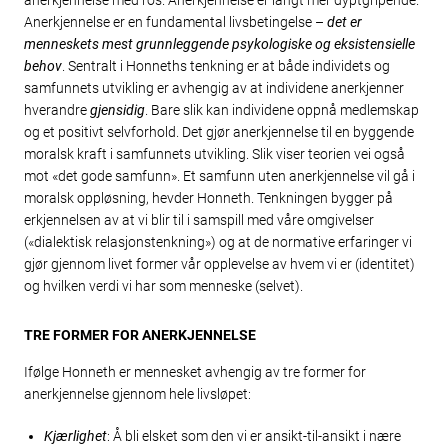
anerkjennelse med ros. Anerkjennelse er langt mer dyptgripende.
Anerkjennelse er en fundamental livsbetingelse –
det er
menneskets mest grunnleggende psykologiske og eksistensielle
behov
. Sentralt i Honneths tenkning er at både individets og
samfunnets utvikling er avhengig av at individene anerkjenner
hverandre
gjensidig
. Bare slik kan individene oppnå medlemskap
og et positivt selvforhold. Det gjør anerkjennelse til en byggende
moralsk kraft i samfun­nets utvikling. Slik viser teorien vei også
mot «det gode samfunn». Et samfunn uten anerkjennelse vil gå i
moralsk oppløsning, hevder Honneth. Tenkningen bygger på
erkjennelsen av at vi blir til i samspill med våre omgivelser
(«dialektisk relasjonstenkning») og at de normative erfaringer vi
gjør gjennom livet former vår opplevelse av hvem vi er (identitet)
og hvilken verdi vi har som menneske (selvet).
TRE FORMER FOR ANERKJENNELSE
Ifølge Honneth er mennesket avhengig av tre former for
anerkjennelse gjennom hele livsløpet:
Kjærlighet
: Å bli elsket som den vi er ansikt-til-ansikt i nære