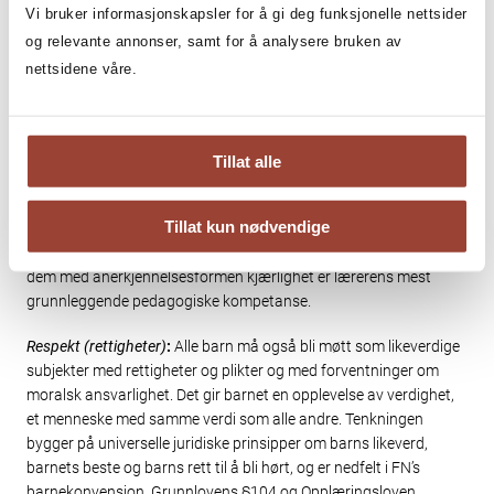
inn i positive og selvforsterkende lærings- og identitetsforløp. Jeg
Vi bruker informasjonskapsler for å gi deg funksjonelle nettsider
vil kort sammenfatte dette slik:
og relevante annonser, samt for å analysere bruken av
nettsidene våre.
Kjærlighet
: Alle barn må erfare omsorg, emosjonell varme og
empati ansikt til ansikt i møte med lærerne og kjenne seg elsket
og verd­satt som det mennesket det er, uavhengig av sin
bakgrunn og sine prestasjoner. Det bygger barnets
selvfølelse
.
Tillat alle
Forskning viser at lærerne anstrenger seg mer i møte med elever
de har gode relasjoner til og disse elevene yter mer fordi de blir
Tillat kun nødvendige
lojale mot lærerne. Det er i dag godt grunnlag for å hevde at
læreres evne til å bygge positive relasjoner til elevene ved å møte
dem med anerkjennelsesformen kjærlighet er lærerens mest
grunnleggende pedagogiske kompetanse.
Respekt (rettigheter)
:
Alle barn må også bli møtt som likeverdige
subjekter med rettigheter og plikter og med forventninger om
moralsk ansvarlig­het. Det gir barnet en opplevelse av verdighet,
et menneske med samme verdi som alle andre. Tenkningen
bygger på universelle juridiske prinsipper om barns likeverd,
barnets beste og barns rett til å bli hørt, og er nedfelt i FN’s
barnekonvensjon, Grunnlovens §104 og Opplæringsloven.