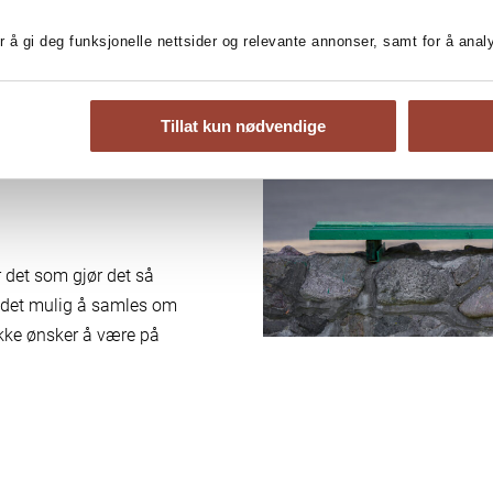
n felles
r å gi deg funksjonelle nettsider og relevante annonser, samt for å ana
ng
Tillat kun nødvendige
 det som gjør det så
r det mulig å samles om
 ikke ønsker å være på