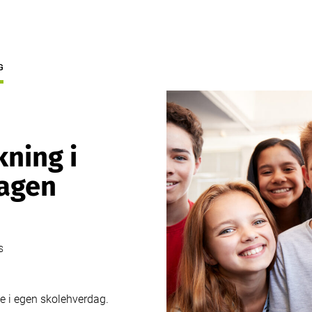
G
kning i
agen
S
rke i egen skolehverdag.