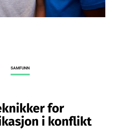
SAMFUNN
eknikker for
asjon i konflikt