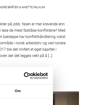
DRÉ BRÅTEN & ANETTE FALKUM
likter på jobb. Noen er mer krevende enn
 løse de mest fastlåse konfliktene? Med
m bakteppe har konflikthåndtering vokst
gområde i norsk arbeidsliv og ved norske
017 ble det innført et eget kapittel i
oven der det legges vekt på å […]
Om