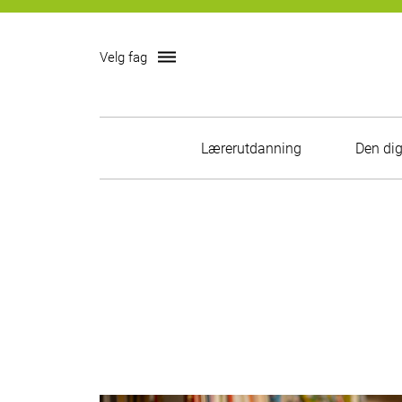
dehaze
Velg fag
Skip
Lærerutdanning
Den dig
to
content
Skoleledelse