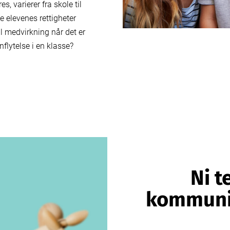
s, varierer fra skole til
kke elevenes rettigheter
ell medvirkning når det er
nflytelse i en klasse?
Ni t
kommunik