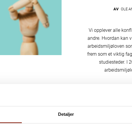
AV
OLE AN
Vi opplever alle konf
andre. Hvordan kan vi
arbeidsmiljøloven so
frem som et viktig fa
studiesteder. I 2
arbeidsmiljøl
Detaljer