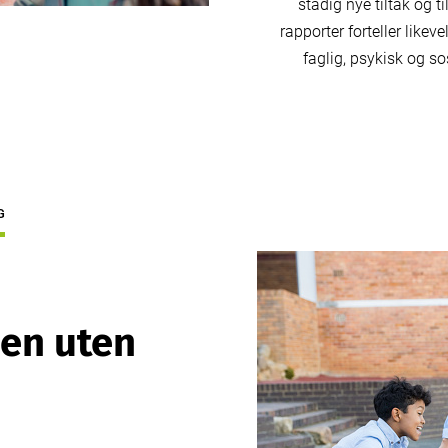
stadig nye tiltak og 
rapporter forteller likev
faglig, psykisk og so
G
len uten