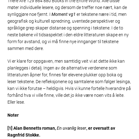
There Are 129 864 880 Books in the Entire World. Alle disse
møter individuelle lesere, og dersom de treffer noe nært, kan de
synliggjøre noe fjernt. I
Moment vg1
er tekstene nære i tid, men
geografisk og kulturell spredning, uventede perspektiver og
språklige grep skaper distanse og spenning i tekstene. I de to
neste bøkene vil tidsaspektet i den eldre litteraturen skape en ny
form for avstand, og vi må finne nye innganger til tekstene
sammen med dere.
Vi er klare for oppgaven, men samtidig veit vi at dette ikke kan
planlegges i detalj. Ingen av de alternative verdenene som
litteraturen åpner for, finnes før elevene plukker opp boka og
leser tekstene. De refleksjonene og samtalene som følger lesinga,
kan vi ikke forutse – heldigvis. Hvis vi kunne fortelle hverandre på
forhånd hva vi ville finne, ville det jo ikke være noen vits å leite.
Eller lese.
Noter
[1] Alan Bennetts roman,
En uvanlig leser
, er oversatt av
Ragnfrid Stokke.