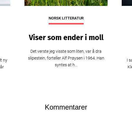
NORSK LITTERATUR
Viser som ender i moll
Det verste jeg visste som liten, var å dra
slipestein, forteller Alf Prøysen i 1964. Han
t ny
I 
syntes at h...
år
Kl
Kommentarer