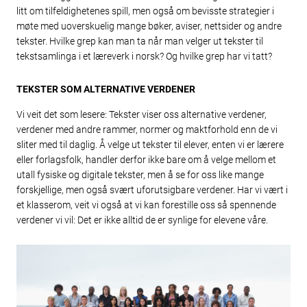
litt om tilfeldighetenes spill, men også om bevisste strategier i
møte med uoverskuelig mange bøker, aviser, nettsider og andre
tekster. Hvilke grep kan man ta når man velger ut tekster til
tekstsamlinga i et læreverk i norsk? Og hvilke grep har vi tatt?
TEKSTER SOM ALTERNATIVE VERDENER
Vi veit det som lesere: Tekster viser oss alternative verdener,
verdener med andre rammer, normer og maktforhold enn de vi
sliter med til daglig. Å velge ut tekster til elever, enten vi er lærere
eller forlagsfolk, handler derfor ikke bare om å velge mellom et
utall fysiske og digitale tekster, men å se for oss like mange
forskjellige, men også svært uforutsigbare verdener. Har vi vært i
et klasserom, veit vi også at vi kan forestille oss så spennende
verdener vi vil: Det er ikke alltid de er synlige for elevene våre.