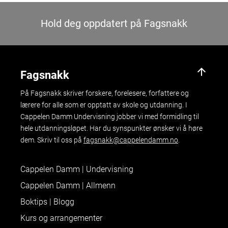
Hold deg oppdatert på Fagsnakk
arrow_upward
Fagsnakk
På Fagsnakk skriver forskere, forelesere, forfattere og
lærere for alle som er opptatt av skole og utdanning. I
Cappelen Damm Undervisning jobber vi med formidling til
hele utdanningsløpet. Har du synspunkter ønsker vi å høre
dem. Skriv til oss på
fagsnakk@cappelendamm.no
.
Cappelen Damm | Undervisning
Cappelen Damm | Allmenn
Boktips | Blogg
Kurs og arrangementer