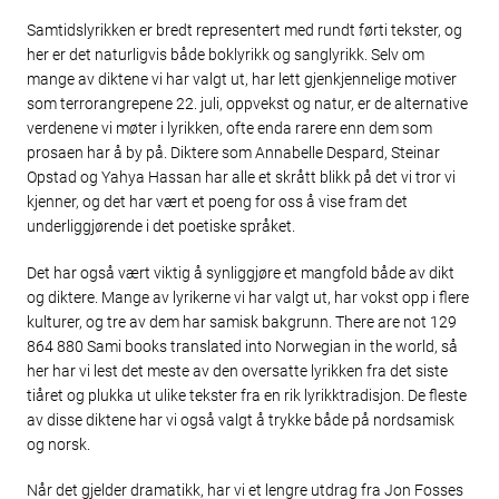
Samtidslyrikken er bredt representert med rundt førti tekster, og
her er det naturligvis både boklyrikk og sanglyrikk. Selv om
mange av diktene vi har valgt ut, har lett gjenkjennelige motiver
som terrorangrepene 22. juli, oppvekst og natur, er de alternative
verdenene vi møter i lyrikken, ofte enda rarere enn dem som
prosaen har å by på. Diktere som Annabelle Despard, Steinar
Opstad og Yahya Hassan har alle et skrått blikk på det vi tror vi
kjenner, og det har vært et poeng for oss å vise fram det
underliggjørende i det poetiske språket.
Det har også vært viktig å synliggjøre et mangfold både av dikt
og diktere. Mange av lyrikerne vi har valgt ut, har vokst opp i flere
kulturer, og tre av dem har samisk bakgrunn. There are not 129
864 880 Sami books translated into Norwegian in the world, så
her har vi lest det meste av den oversatte lyrikken fra det siste
tiåret og plukka ut ulike tekster fra en rik lyrikktradisjon. De fleste
av disse diktene har vi også valgt å trykke både på nordsamisk
og norsk.
Når det gjelder dramatikk, har vi et lengre utdrag fra Jon Fosses