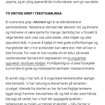
ukjente, og et viktig spørsmål blir hvilke tekster som gir oss dette.
TO VIKTIGE GREP I TEKSTSAMLINGA
Et overordna grep i
Moment vg1
er at alle tekstene er
samtidstekster. Tekstene er dermed nær elevene i tid, og emnene
og motivene vil være kjente for mange. Samtidig har vi forsøkt å
velge tekster som viser oss ulike steder, ulike miljøer og ulike
oppvekstvilkår. Vi prøver å hjelpe til med gode ordforklaringer og
margtekster der vi tror avstanden kan være stor, men alt kan vi
ikke forutse. For noen er nok novella om en biltur på smale
vestlandsveier fjernere enn tegneserien om
ei ung jentes
oppvekst i storbyen Abidjan
. Forhåpentligvis vil slike forskjeller
kunne føre til gode og interessante samtaler i klasserommene.
Et annet valg vi har tatt, er å organisere tekstene etter sjanger,
ikke tematikk. Vi har naturligvis likevel tenkt på tematikk i
utvalget. Allerede fra starten av har de tverrfaglige temaene
ligget langt framme i bevisstheta vår, og helt til den siste hånda
blei lagt på verket, har vi hatt lett oppjagede øyeblikk i
redaksjonen av typen «vi trenger et økodikt – nå!» Da har vi