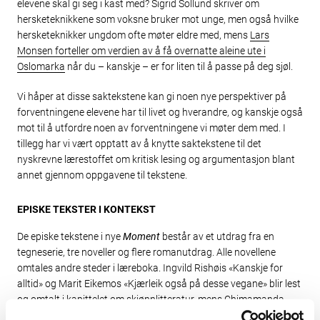
elevene skal gi seg i kast med? Sigrid Sollund skriver om
hersketeknikkene som voksne bruker mot unge, men også hvilke
hersketeknikker ungdom ofte møter eldre med, mens
Lars
Monsen forteller om verdien av å få overnatte aleine ute i
Oslomarka
når du – kanskje – er for liten til å passe på deg sjøl.
Vi håper at disse saktekstene kan gi noen nye perspektiver på
forventningene elevene har til livet og hverandre, og kanskje også
mot til å utfordre noen av forventningene vi møter dem med. I
tillegg har vi vært opptatt av å knytte saktekstene til det
nyskrevne lærestoffet om kritisk lesing og argumentasjon blant
annet gjennom oppgavene til tekstene.
EPISKE TEKSTER I KONTEKST
De episke tekstene i nye
Moment
består av et utdrag fra en
tegneserie, tre noveller og flere romanutdrag. Alle novellene
omtales andre steder i læreboka. Ingvild Rishøis «Kanskje for
alltid» og Marit Eikemos «Kjærleik også på desse vegane» blir lest
og omtalt i kapittelet om skjønnlitteratur, mens Chimamanda
Ngozi Adichies «Et privat anliggende» er ett av flere litterære