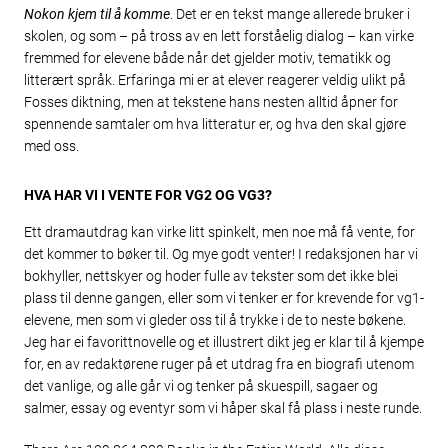
Nokon kjem til å komme
. Det er en tekst mange allerede bruker i
skolen, og som – på tross av en lett forståelig dialog – kan virke
fremmed for elevene både når det gjelder motiv, tematikk og
litterært språk. Erfaringa mi er at elever reagerer veldig ulikt på
Fosses diktning, men at tekstene hans nesten alltid åpner for
spennende samtaler om hva litteratur er, og hva den skal gjøre
med oss.
HVA HAR VI I VENTE FOR VG2 OG VG3?
Ett dramautdrag kan virke litt spinkelt, men noe må få vente, for
det kommer to bøker til. Og mye godt venter! I redaksjonen har vi
bokhyller, nettskyer og hoder fulle av tekster som det ikke blei
plass til denne gangen, eller som vi tenker er for krevende for vg1-
elevene, men som vi gleder oss til å trykke i de to neste bøkene.
Jeg har ei favorittnovelle og et illustrert dikt jeg er klar til å kjempe
for, en av redaktørene ruger på et utdrag fra en biografi utenom
det vanlige, og alle går vi og tenker på skuespill, sagaer og
salmer, essay og eventyr som vi håper skal få plass i neste runde.