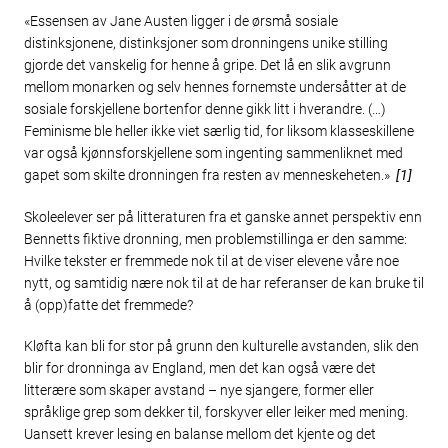
«Essensen av Jane Austen ligger i de ørsmå sosiale
distinksjonene, distinksjoner som dronningens unike stilling
gjorde det vanskelig for henne å gripe. Det lå en slik avgrunn
mellom monarken og selv hennes fornemste undersåtter at de
sosiale forskjellene bortenfor denne gikk litt i hverandre. (…)
Feminisme ble heller ikke viet særlig tid, for liksom klasseskillene
var også kjønnsforskjellene som ingenting sammenliknet med
gapet som skilte dronningen fra resten av menneskeheten.»
[1]
Skoleelever ser på litteraturen fra et ganske annet perspektiv enn
Bennetts fiktive dronning, men problemstillinga er den samme:
Hvilke tekster er fremmede nok til at de viser elevene våre noe
nytt, og samtidig nære nok til at de har referanser de kan bruke til
å (opp)fatte det fremmede?
Kløfta kan bli for stor på grunn den kulturelle avstanden, slik den
blir for dronninga av England, men det kan også være det
litterære som skaper avstand – nye sjangere, former eller
språklige grep som dekker til, forskyver eller leiker med mening.
Uansett krever lesing en balanse mellom det kjente og det