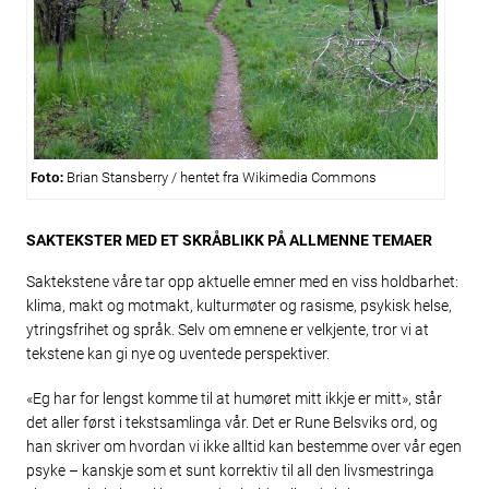
Foto:
Brian Stansberry / hentet fra Wikimedia Commons
SAKTEKSTER MED ET SKRÅBLIKK PÅ ALLMENNE TEMAER
Saktekstene våre tar opp aktuelle emner med en viss holdbarhet:
klima, makt og motmakt, kulturmøter og rasisme, psykisk helse,
ytringsfrihet og språk. Selv om emnene er velkjente, tror vi at
tekstene kan gi nye og uventede perspektiver.
«Eg har for lengst komme til at humøret mitt ikkje er mitt», står
det aller først i tekstsamlinga vår. Det er Rune Belsviks ord, og
han skriver om hvordan vi ikke alltid kan bestemme over vår egen
psyke – kanskje som et sunt korrektiv til all den livsmestringa