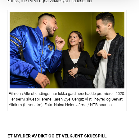
kritisk, men vi vil også vekke lyst til å lese mer.
Filmen «Alle utlendinger har lukka gardiner» hadde premiere i 2020.
Her ser vi skuespillerene Karen Øye, Cengiz Al (til høyre) og Servat
Yildirim (til venstre). Foto: Naina Helen Jåma / NTB scanpix.
ET MYLDER AV DIKT OG ET VELKJENT SKUESPILL