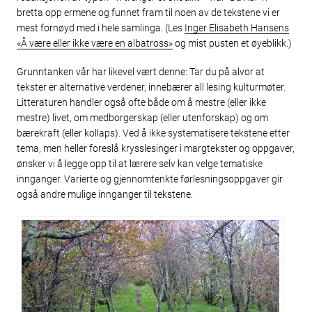
bretta opp ermene og funnet fram til noen av de tekstene vi er
mest fornøyd med i hele samlinga. (Les
Inger Elisabeth Hansens
«Å være eller ikke være en albatross»
og mist pusten et øyeblikk.)
Grunntanken vår har likevel vært denne: Tar du på alvor at
tekster er alternative verdener, innebærer all lesing kulturmøter.
Litteraturen handler også ofte både om å mestre (eller ikke
mestre) livet, om medborgerskap (eller utenforskap) og om
bærekraft (eller kollaps). Ved å ikke systematisere tekstene etter
tema, men heller foreslå krysslesinger i margtekster og oppgaver,
ønsker vi å legge opp til at lærere selv kan velge tematiske
innganger. Varierte og gjennomtenkte førlesningsoppgaver gir
også andre mulige innganger til tekstene.