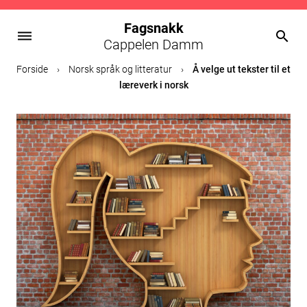
Fagsnakk
dehaze
search
Cappelen Damm
Skip
Forside
›
Norsk språk og litteratur
›
Å velge ut tekster til et
to
læreverk i norsk
content