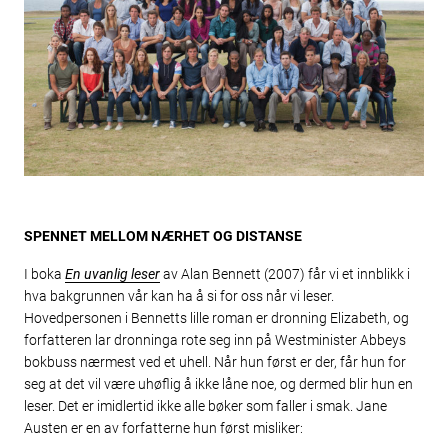
SPENNET MELLOM NÆRHET OG DISTANSE
I boka
En uvanlig leser
av Alan Bennett (2007) får vi et innblikk i
hva bakgrunnen vår kan ha å si for oss når vi leser.
Hovedpersonen i Bennetts lille roman er dronning Elizabeth, og
forfatteren lar dronninga rote seg inn på Westminister Abbeys
bokbuss nærmest ved et uhell. Når hun først er der, får hun for
seg at det vil være uhøflig å ikke låne noe, og dermed blir hun en
leser. Det er imidlertid ikke alle bøker som faller i smak. Jane
Austen er en av forfatterne hun først misliker: