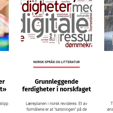
NORSK SPRÅK OG LITTERATUR
er
Grunnleggende
rt»
ferdigheter i norskfaget
slipp
Læreplanen i norsk revideres. Et av
T
formålene er at "satsningen" på de
øns