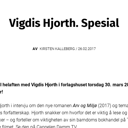
Vigdis Hjorth. Spesial
AV
KIRSTEN KALLEBERG /
26.02.2017
 til helaften med Vigdis Hjorth i forlagshuset torsdag 30. mars 
r!
jorth i intervju om den nye romanen
Arv og Miljø
(2017) og
tema
s forfatterskap. Hjorth snakker om hvorfor det er viktig å lese og 
er – og forteller om viktigheten av sin barndoms bokhandel på 
 filmet. Se den på
Cappelen Damm TV
.