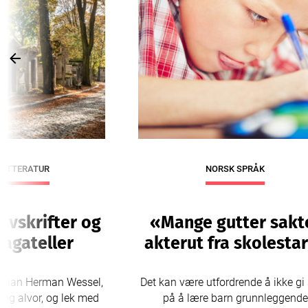
Previous
LITTERATUR
NORSK SPRÅK
avskrifter og
«Mange gutter sakt
bagateller
akterut fra skolesta
Johan Herman Wessel,
Det kan være utfordrende å ikke gi 
og alvor, og lek med
på å lære barn grunnleggende