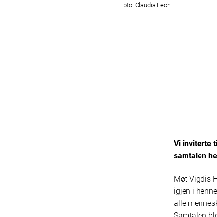
Foto: Claudia Lech
Vi inviterte
samtalen he
Møt Vigdis H
igjen i henne
alle mennesk
Samtalen ble