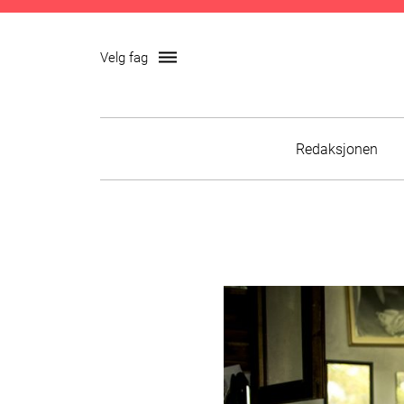
dehaze
Velg fag
Skip
Redaksjonen
to
content