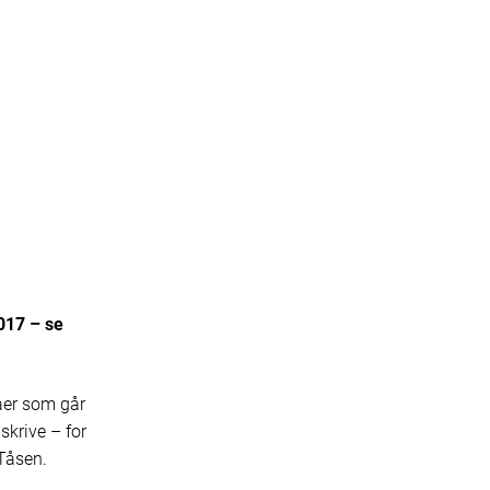
2017 – se
er som går
skrive – for
Tåsen.