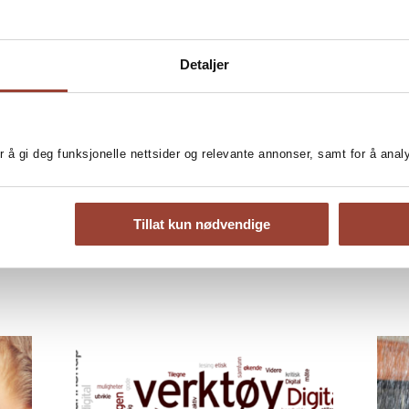
litteraturvitenskap (UiO), og har tidligere undervist i norsk
ved Rosenvilde videregående skole og på Den
internasjonale sommerskole på Blindern.
Detaljer
r å gi deg funksjonelle nettsider og relevante annonser, samt for å ana
Relaterte artikler
Tillat kun nødvendige