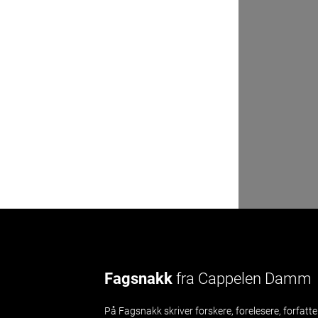
Fagsnakk
fra Cappelen Damm
På Fagsnakk skriver forskere, forelesere, forfatte