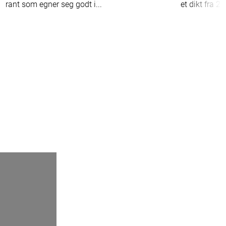
rant som egner seg godt i...
et dikt fra 20