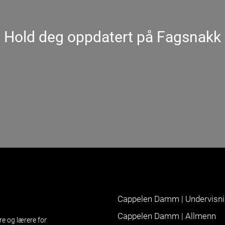
Hold deg oppdatert på Fagsnakk
Cappelen Damm | Undervisn
Cappelen Damm | Allmenn
re og lærere for