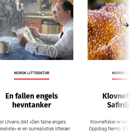
Nex
NORSK LITTERATUR
NORSK LIT
En fallen engels
Klovnefi
hevntanker
Safirdj
or Ulvens dikt «Den falne engels
Klovnefisker er kjent
keliste» er en surrealistisk litterær
Oppdrag Nemo. En sli