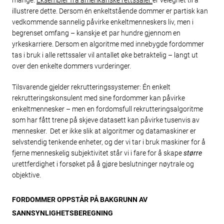
mange.
Eksempler fra amerikanske rettssaler
er velegnet til å
illustrere dette. Dersom én enkeltstående dommer er partisk kan
vedkommende sannelig påvirke enkeltmenneskers liv, men i
begrenset omfang – kanskje et par hundre gjennom en
yrkeskarriere. Dersom en algoritme med innebygde fordommer
tas i bruk i alle rettssaler vil antallet øke betraktelig – langt ut
over den enkelte dommers vurderinger.
Tilsvarende gjelder rekrutteringssystemer: Én enkelt
rekrutteringskonsulent med sine fordommer kan påvirke
enkeltmennesker – men en fordomsfull rekrutteringsalgoritme
som har fått trene på skjeve datasett kan påvirke tusenvis av
mennesker. Det er ikke slik at algoritmer og datamaskiner er
selvstendig tenkende enheter, og der vi tar i bruk maskiner for å
fjerne menneskelig subjektivitet står vi i fare for å skape
større
urettferdighet i forsøket på å gjøre beslutninger nøytrale og
objektive.
FORDOMMER OPPSTÅR PÅ BAKGRUNN AV
SANNSYNLIGHETSBEREGNING