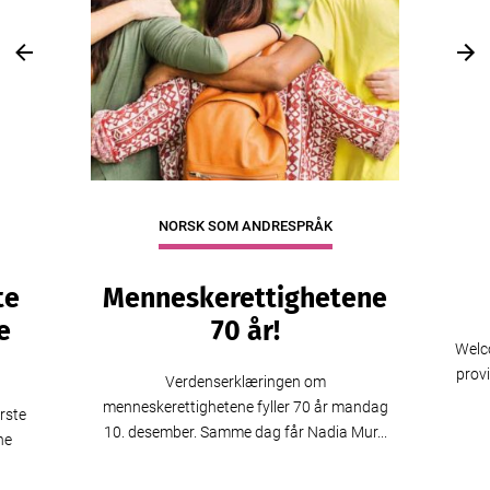
Previous
Nex
NORSK SOM ANDRESPRÅK
te
Menneskerettighetene
e
70 år!
Welco
provi
Verdenserklæringen om
menneskerettighetene fyller 70 år mandag
rste
10. desember. Samme dag får Nadia Mur...
ne