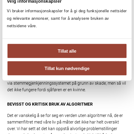
Velg informasjonskapsler
Vi bruker informasjonskapsler for å gi deg funksjonelle nettsider
Det samme gjelder systemer som skal gjenkjenne stemmer, som
tilsvarende ikke har klart å
identifisere
lysere
og relevante annonser, samt for å analysere bruken av
stemmer/kvinnestemmer like godt som mannlige stemmer fordi
nettsidene våre.
datasettene har inneholdt flest mannlige stemmer.
Ett konkret eksempel på hvorfor dette kan være problematisk: I
nyere biler er ofte stemmegjenkjenningssystemer installert, de
Tillat alle
kan gjøre alt fra å gjøre anrop på telefon, sende SMS, osv. Hvis
det er slik at dette systemet ikke gjenkjenner en kvinnestemme
Tillat kun nødvendige
som en – ja, stemme, vil den ikke oppfatte det stemmen sier
heller. I verste fall, ved en bilulykke kan sjåføren forsøke å ringe
via stemmegjenkjenningssystemet på grunn av skade, men så vil
det ikke fungere fordi sjåføren er en kvinne.
BEVISST OG KRITISK BRUK AV ALGORITMER
Det er vanskelig å se for seg en verden uten algoritmer nå, de er
sammenfiltret med våre liv på måter det ikke har helt oversikt
over. Vi har sett at det kan oppstå alvorlige problemstillinger