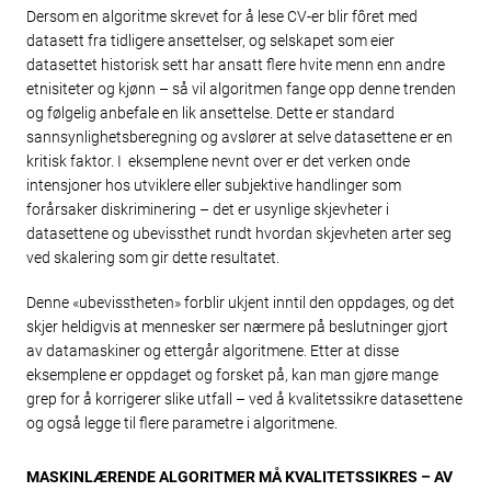
Dersom en algoritme skrevet for å lese CV-er blir fôret med
datasett fra tidligere ansettelser, og selskapet som eier
datasettet historisk sett har ansatt flere hvite menn enn andre
etnisiteter og kjønn – så vil algoritmen fange opp denne trenden
og følgelig anbefale en lik ansettelse. Dette er standard
sannsynlighetsberegning og avslører at selve datasettene er en
kritisk faktor. I eksemplene nevnt over er det verken onde
intensjoner hos utviklere eller subjektive handlinger som
forårsaker diskriminering – det er usynlige skjevheter i
datasettene og ubevissthet rundt hvordan skjevheten arter seg
ved skalering som gir dette resultatet.
Denne «ubevisstheten» forblir ukjent inntil den oppdages, og det
skjer heldigvis at mennesker ser nærmere på beslutninger gjort
av datamaskiner og ettergår algoritmene. Etter at disse
eksemplene er oppdaget og forsket på, kan man gjøre mange
grep for å korrigerer slike utfall – ved å kvalitetssikre datasettene
og også legge til flere parametre i algoritmene.
MASKINLÆRENDE ALGORITMER MÅ KVALITETSSIKRES – AV