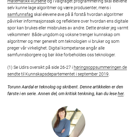
matematikk-kursene
og i valgfaget programmering skal elevene
selv kunne lage algoritmer og være produsenter, mens i
samfunnsfag
skal elevene øve på å forstå hvordan algoritmer
påvirker informasjonssøk og reflektere over hvordan ens digitale
spor kan brukes eller misbrukes av andre. Dette ønsker jeg varmt
velkommen! Både ungdom og voksne trenger kunnskap om
algoritmer og mer generelt om teknologien vi bruker og som
preger vår virkelighet. Digital kompetanse angår alle
samfunnsborgere og bør ikke forbeholdes oss teknologer.
(1) Se Udirs oversikt på side 26-27 i
høringsoppsummeringen de
sendte til Kunnskapsdepartementet i september 2019
.
Torunn Aardal er teknolog og skribent. Denne artikkelen er den
første i en serie. Annen del, om kritisk tenkning, kan du lese
her
.