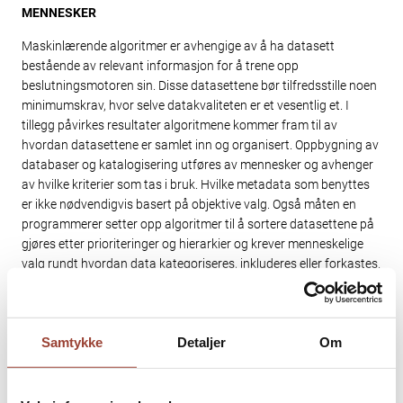
MENNESKER
Maskinlærende algoritmer er avhengige av å ha datasett
bestående av relevant informasjon for å trene opp
beslutningsmotoren sin. Disse datasettene bør tilfredsstille noen
minimumskrav, hvor selve datakvaliteten er et vesentlig et. I
tillegg påvirkes resultater algoritmene kommer fram til av
hvordan datasettene er samlet inn og organisert. Oppbygning av
databaser og katalogisering utføres av mennesker og avhenger
av hvilke kriterier som tas i bruk. Hvilke metadata som benyttes
er ikke nødvendigvis basert på objektive valg. Også måten en
programmerer setter opp algoritmer til å sortere datasettene på
gjøres etter prioriteringer og hierarkier og krever menneskelige
valg rundt hvordan data kategoriseres, inkluderes eller forkastes.
De siste årene har vi lest om flere problemstillinger som går på at
en minoritet har blitt urettferdig behandlet i et system. Et
bildegjenkjenningssystem, som nevnt over, er et eksempel på en
Samtykke
Detaljer
Om
løsning som er bygd opp av algoritmer som lærer seg å kjenne
igjen ansikt basert på datasett med eksisterende bilder av
ansikter.