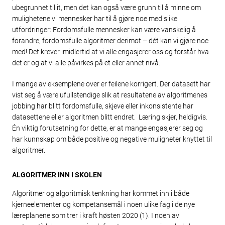
ubegrunnet tillit, men det kan også være grunn til å minne om
mulighetene vi mennesker har til å gjøre noe med slike
utfordringer: Fordomsfulle mennesker kan være vanskelig å
forandre, fordomsfulle algoritmer derimot – dét kan vi gjøre noe
med! Det krever imidlertid at vi alle engasjerer oss og forstår hva
det er og at vi alle påvirkes på et eller annet nivå.
I mange av eksemplene over er feilene korrigert. Der datasett har
vist seg å være ufullstendige slik at resultatene av algoritmenes
jobbing har blitt fordomsfulle, skjeve eller inkonsistente har
datasettene eller algoritmen blitt endret. Læring skjer, heldigvis.
Én viktig forutsetning for dette, er at mange engasjerer seg og
har kunnskap om både positive og negative muligheter knyttet til
algoritmer.
ALGORITMER INN I SKOLEN
Algoritmer og algoritmisk tenkning har kommet inn i både
kjerneelementer og kompetansemål i noen ulike fag i de nye
læreplanene som trer i kraft høsten 2020 (1). I noen av