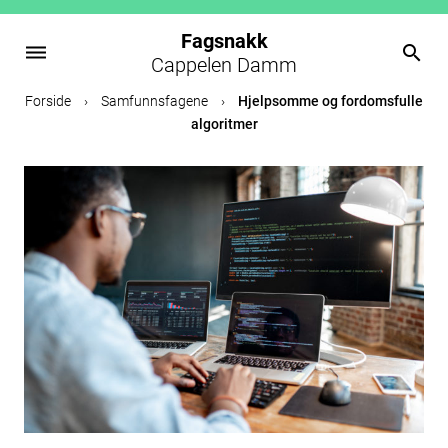
Fagsnakk
dehaze
search
Cappelen Damm
Skip
Forside
›
Samfunnsfagene
›
Hjelpsomme og fordomsfulle
to
algoritmer
content