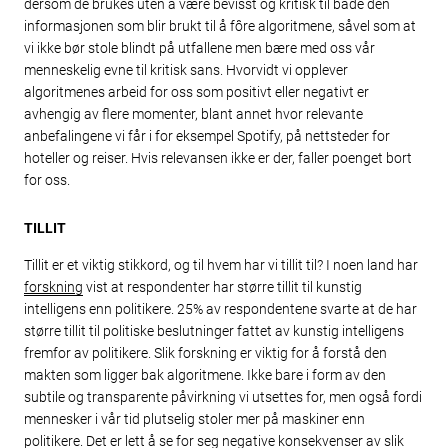
dersom de brukes uten å være bevisst og kritisk til både den
informasjonen som blir brukt til å fôre algoritmene, såvel som at
vi ikke bør stole blindt på utfallene men bære med oss vår
menneskelig evne til kritisk sans. Hvorvidt vi opplever
algoritmenes arbeid for oss som positivt eller negativt er
avhengig av flere momenter, blant annet hvor relevante
anbefalingene vi får i for eksempel Spotify, på nettsteder for
hoteller og reiser. Hvis relevansen ikke er der, faller poenget bort
for oss.
TILLIT
Tillit er et viktig stikkord, og til hvem har vi tillit til? I noen land har
forskning
vist at respondenter har større tillit til kunstig
intelligens enn politikere. 25% av respondentene svarte at de har
større tillit til politiske beslutninger fattet av kunstig intelligens
fremfor av politikere. Slik forskning er viktig for å forstå den
makten som ligger bak algoritmene. Ikke bare i form av den
subtile og transparente påvirkning vi utsettes for, men også fordi
mennesker i vår tid plutselig stoler mer på maskiner enn
politikere. Det er lett å se for seg negative konsekvenser av slik