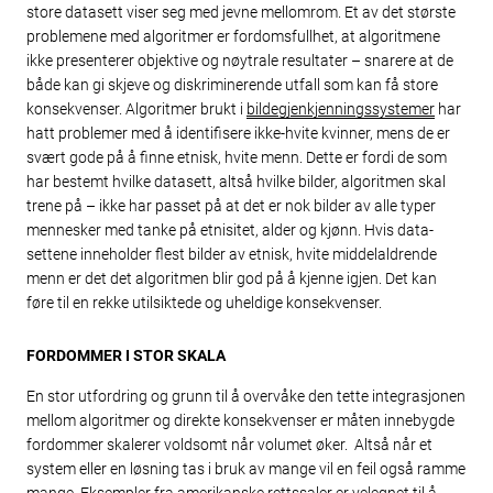
store datasett viser seg med jevne mellomrom. Et av det største
problemene med algoritmer er fordomsfullhet, at algoritmene
ikke presenterer objektive og nøytrale resultater – snarere at de
både kan gi skjeve og diskriminerende utfall som kan få store
konsekvenser. Algoritmer brukt i
bildegjenkjenningssystemer
har
hatt problemer med å identifisere ikke-hvite kvinner, mens de er
svært gode på å finne etnisk, hvite menn. Dette er fordi de som
har bestemt hvilke datasett, altså hvilke bilder, algoritmen skal
trene på – ikke har passet på at det er nok bilder av alle typer
mennesker med tanke på etnisitet, alder og kjønn. Hvis data-
settene inneholder flest bilder av etnisk, hvite middelaldrende
menn er det det algoritmen blir god på å kjenne igjen. Det kan
føre til en rekke utilsiktede og uheldige konsekvenser.
FORDOMMER I STOR SKALA
En stor utfordring og grunn til å overvåke den tette integrasjonen
mellom algoritmer og direkte konsekvenser er måten innebygde
fordommer skalerer voldsomt når volumet øker. Altså når et
system eller en løsning tas i bruk av mange vil en feil også ramme