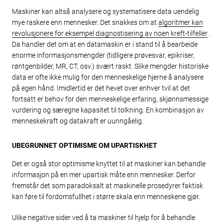
Maskiner kan altså analysere og systematisere data uendelig
mye raskere enn mennesker. Det snakkes om at
algoritmer kan
revolusjonere for eksempel diagnostisering av noen kreft-tilfeller
.
Da handler det om at en datamaskin er i stand til å bearbeide
enorme informasjonsmengder (tidligere prøvesvar, epikriser,
røntgenbilder, MR, CT, osv.) svært raskt. Slike mengder historiske
data er ofte ikke mulig for den menneskelige hjerne å analysere
på egen hånd. Imidlertid er det hevet over enhver tvil at det
fortsatt er behov for den menneskelige erfaring, skjønnsmessige
vurdering og særegne kapasitet til tolkning. En kombinasjon av
menneskekraft og datakraft er uunngåelig.
UBEGRUNNET OPTIMISME OM UPARTISKHET
Det er også stor optimisme knyttet til at maskiner kan behandle
informasjon på en mer upartisk måte enn mennesker. Derfor
fremstår det som paradoksalt at maskinelle prosedyrer faktisk
kan føre til fordomsfullhet i større skala enn menneskene gjør.
Ulike negative sider ved å ta maskiner til hjelp for å behandle