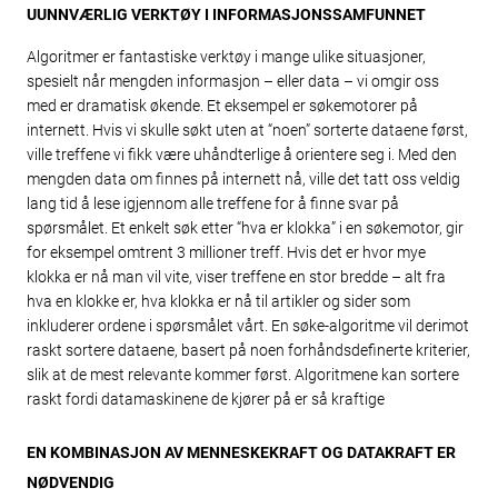
UUNNVÆRLIG VERKTØY I INFORMASJONSSAMFUNNET
Algoritmer er fantastiske verktøy i mange ulike situasjoner,
spesielt når mengden informasjon – eller data – vi omgir oss
med er dramatisk økende. Et eksempel er søkemotorer på
internett. Hvis vi skulle søkt uten at “noen” sorterte dataene først,
ville treffene vi fikk være uhåndterlige å orientere seg i. Med den
mengden data om finnes på internett nå, ville det tatt oss veldig
lang tid å lese igjennom alle treffene for å finne svar på
spørsmålet. Et enkelt søk etter “hva er klokka” i en søkemotor, gir
for eksempel omtrent 3 millioner treff. Hvis det er hvor mye
klokka er nå man vil vite, viser treffene en stor bredde – alt fra
hva en klokke er, hva klokka er nå til artikler og sider som
inkluderer ordene i spørsmålet vårt. En søke-algoritme vil derimot
raskt sortere dataene, basert på noen forhåndsdefinerte kriterier,
slik at de mest relevante kommer først. Algoritmene kan sortere
raskt fordi datamaskinene de kjører på er så kraftige
EN KOMBINASJON AV MENNESKEKRAFT OG DATAKRAFT ER
NØDVENDIG