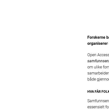
Forskerne ba
organiserer 
Open Access
samfunnseng
om ulike for
samarbeider 
både gjennom
HVA FÅR FOL
Samfunnsenga
essensielt f