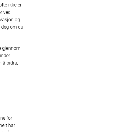
fte ikke er
er ved
ivasjon og
ør deg om du
te gjennom
under
 å bidra,
ne for
nelt har