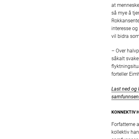
at mennesker 
så mye å tje
Rokkansenter
interesse og 
vil bidra so
– Over halvp
såkalt svake
flyktningsitu
forteller Eimh
Last ned og 
samfunnseng
KONNEKTIV 
Forfatterne a
kollektiv ha