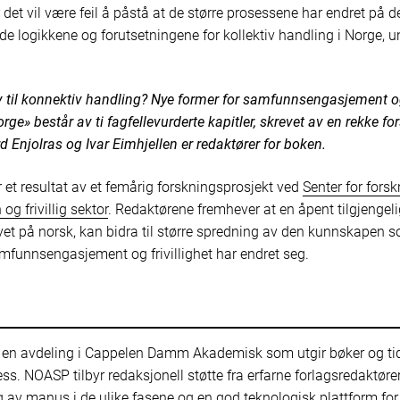
det vil være feil å påstå at de større prosessene har endret på d
e logikkene og forutsetningene for kollektiv handling i Norge, u
iv til konnektiv handling? Nye former for samfunnsengasjement og
rge» består av ti fagfellevurderte kapitler, skrevet av en rekke fo
rd Enjolras og Ivar Eimhjellen er redaktører for boken.
r et resultat av et femårig forskningsprosjekt ved
Senter for fors
og frivillig sektor
. Redaktørene fremhever at en åpent tilgjengel
vet på norsk, kan bidra til større spredning av den kunnskapen 
funnsengasjement og frivillighet har endret seg.
 en avdeling i Cappelen Damm Akademisk som utgir bøker og tid
s. NOASP tilbyr redaksjonell støtte fra erfarne forlagsredaktører
 av manus i de ulike fasene og en god teknologisk plattform for