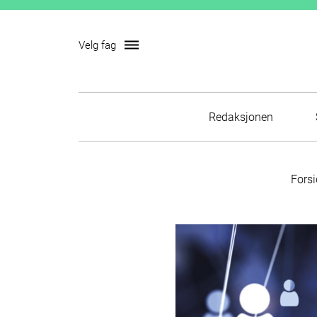
dehaze
Velg fag
Skip
Redaksjonen
to
content
Forsi