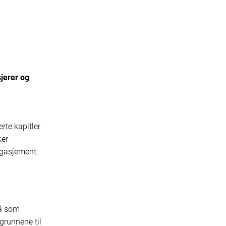
jerer og
erte kapitler
ker
ngasjement,
på som
grunnene til