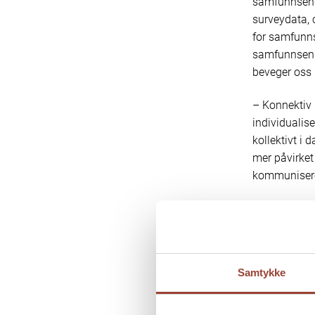
samfunnsenga
surveydata, 
for samfunn
samfunnsendr
beveger oss b
– Konnektiv 
individualis
kollektivt i 
mer påvirket
kommuniserer
De samme pro
Hypotesen er
kollektiv han
Samtykke