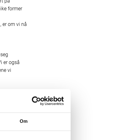
rt på
ike former
, er om vi nå
 seg
Vi er også
ene vi
olitisk.
n bak
Om