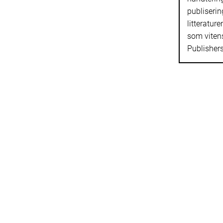
publiserin
litterature
som viten
Publisher