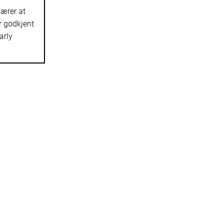
bærer at
er godkjent
arly