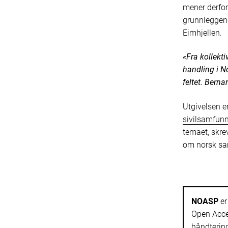
mener derfor 
grunnleggend
Eimhjellen.
«Fra kollekt
handling i No
feltet. Berna
Utgivelsen e
sivilsamfunn 
temaet, skre
om norsk sam
NOASP
er
Open Acces
håndtering