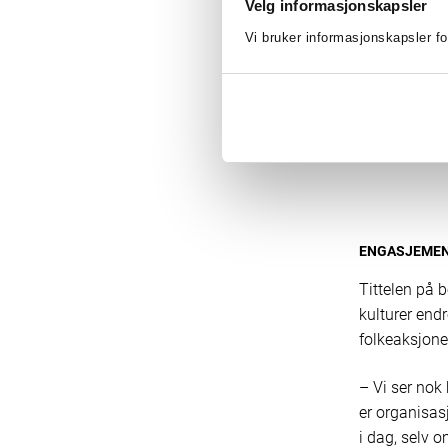
Vi
Velg informasjonskapsler
egen
Vi bruker informasjonskapsler fo
hv
med
ENGASJEMEN
Tittelen på 
kulturer endr
folkeaksjone
– Vi ser nok
er organisasj
i dag, selv 