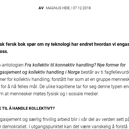
AV
MAGNUS HEIE /
07.12.2018
k fersk bok spør om ny teknologi har endret hvordan vi engas
oss.
-antologien
Fra kollektiv til konnektiv handling? Nye former for
asjement og kollektiv handling i Norge
består av ti fagfellevurd
mer for kollektiv handling, forstått her som at en gruppe mennes
for å nå felles mål. De ulike kapitlene tar for seg denne typen e
 at mennesker møtes fysisk og i sosiale medier.
K TIL Å HANDLE KOLLEKTIVT?
sjement og særlig frivillig arbeid blir i vår del av verden sett 
or demokratiet. I utgangspunktet kan det være vanskelig å forstå 