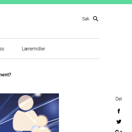
search
Søk
ss
Læremidler
ment?
Del