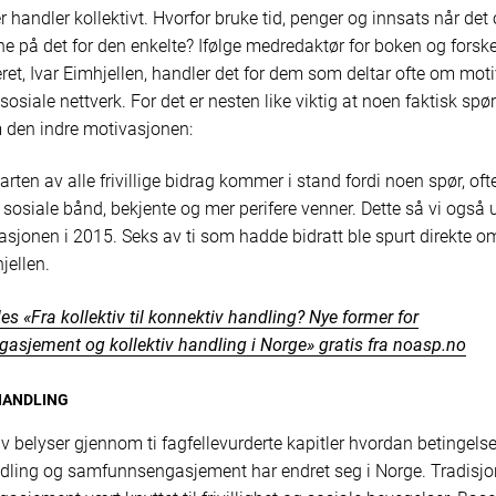
handler kollektivt. Hvorfor bruke tid, penger og innsats når det o
ne på det for den enkelte? Ifølge medredaktør for boken og forsk
et, Ivar Eimhjellen, handler det for dem som deltar ofte om mot
sosiale nettverk. For det er nesten like viktig at noen faktisk sp
m den indre motivasjonen:
arten av alle frivillige bidrag kommer i stand fordi noen spør, of
 sosiale bånd, bekjente og mer perifere venner. Dette så vi også 
asjonen i 2015. Seks av ti som hadde bidratt ble spurt direkte om
jellen.
les
«
Fra kollektiv til konnektiv handling? Nye former for
asjement og kollektiv handling i Norge
»
gratis fra noasp.no
HANDLING
v belyser gjennom ti fagfellevurderte kapitler hvordan betingelse
ndling og samfunnsengasjement har endret seg i Norge. Tradisjo