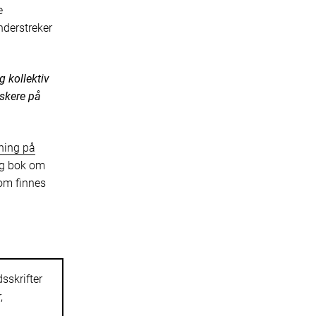
e
nderstreker
 kollektiv
rskere på
kning på
ig bok om
som finnes
sskrifter
,