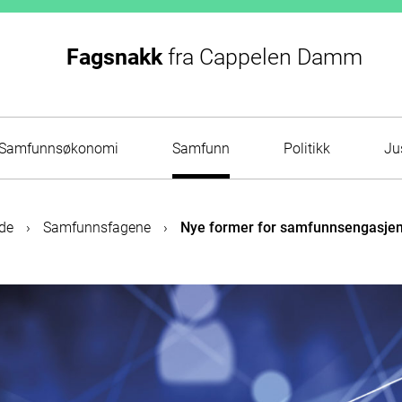
Fagsnakk
fra
Cappelen Damm
Samfunnsøkonomi
Samfunn
Politikk
Ju
de
›
Samfunnsfagene
›
Nye former for samfunnsengasje