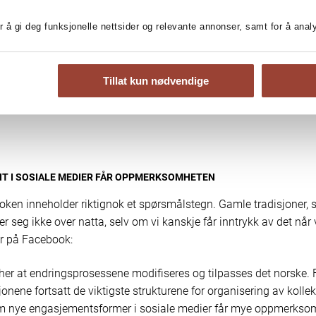
 er mer opptatt av selvrealisering
identitet enn før. Vi er mer påvirk
r å gi deg funksjonelle nettsider og relevante annonser, samt for å ana
a som skjer utenfor Norge og digit
ier påvirker måtene vi kommunis
Tillat kun nødvendige
og organiserer på
T I SOSIALE MEDIER FÅR OPPMERKSOMHETEN
boken inneholder riktignok et spørsmålstegn. Gamle tradisjoner, s
er seg ikke over natta, selv om vi kanskje får inntrykk av det når 
r på Facebook:
 her at endringsprosessene modifiseres og tilpasses det norske.
onene fortsatt de viktigste strukturene for organisering av kolle
om nye engasjementsformer i sosiale medier får mye oppmerksom