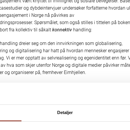
sjement vært knyttet til frivillighet og sosiale bevegelser. Base
casestudier og dybdeintervjuer undersøker forfatterne hvordan ul
sengasjement i Norge nå påvirkes av
ingsprosesser. Spørsmålet, som også stilles i tittelen på boken
ort fra kollektiv til såkalt
konnektiv
handling:
handling dreier seg om den innvirkningen som globalisering,
ering og digitalisering har hatt på hvordan mennesker engasjerer
dag. Vi er mer opptatt av selvrealisering og egenidentitet enn før. 
 av hva som skjer utenfor Norge og digitale medier påvirker måt
 og organiserer på, fremhever Eimhjellen.
sessene påvirker dermed hvordan vi engasjerer oss sosialt og p
 her at disse prosessene har endret den grunnleggende logikke
dling.
Detaljer