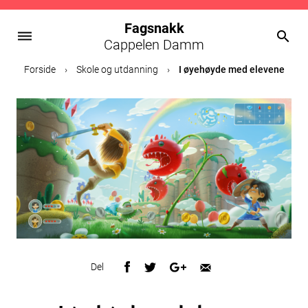
Fagsnakk
dehaze
search
Cappelen Damm
Skip
Forside
›
Skole og utdanning
›
I øyehøyde med elevene
to
content
Del