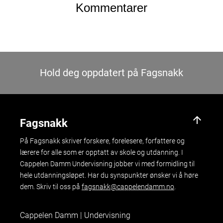
Kommentarer
Hold deg oppdatert på Fagsnakk
arrow_upward
Fagsnakk
På Fagsnakk skriver forskere, forelesere, forfattere og
lærere for alle som er opptatt av skole og utdanning. I
Cappelen Damm Undervisning jobber vi med formidling til
hele utdanningsløpet. Har du synspunkter ønsker vi å høre
dem. Skriv til oss på
fagsnakk@cappelendamm.no
.
Cappelen Damm | Undervisning