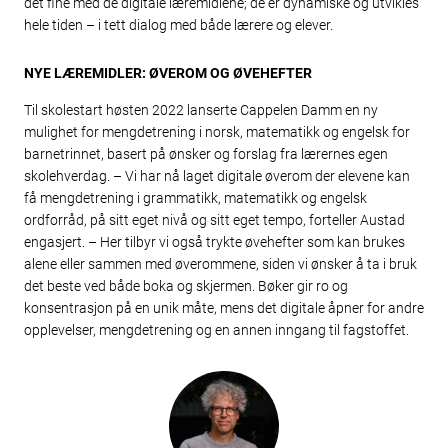
det fine med de digitale læremidlene; de er dynamiske og utvikles
hele tiden – i tett dialog med både lærere og elever.
NYE LÆREMIDLER: ØVEROM OG ØVEHEFTER
Til skolestart høsten 2022 lanserte Cappelen Damm en ny
mulighet for mengdetrening i norsk, matematikk og engelsk for
barnetrinnet, basert på ønsker og forslag fra lærernes egen
skolehverdag. – Vi har nå laget digitale øverom der elevene kan
få mengdetrening i grammatikk, matematikk og engelsk
ordforråd, på sitt eget nivå og sitt eget tempo, forteller Austad
engasjert. – Her tilbyr vi også trykte øvehefter som kan brukes
alene eller sammen med øverommene, siden vi ønsker å ta i bruk
det beste ved både boka og skjermen. Bøker gir ro og
konsentrasjon på en unik måte, mens det digitale åpner for andre
opplevelser, mengdetrening og en annen inngang til fagstoffet.