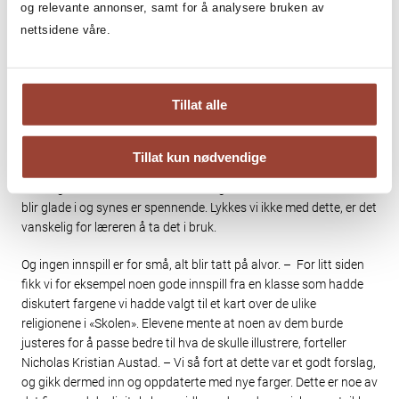
oss som brenner for å lage læremidler
og relevante annonser, samt for å analysere bruken av
som elevene blir glade i og synes er
nettsidene våre.
spennende.
Tillat alle
FORSLAG FRA ELEVER OG LÆRERE BLIR TATT PÅ ALVOR
Tillat kun nødvendige
– Veien er svært kort fra klasserommet og inn til min pult, og det
er viktig for oss som brenner for å lage læremidler som elevene
blir glade i og synes er spennende. Lykkes vi ikke med dette, er det
vanskelig for læreren å ta det i bruk.
Og ingen innspill er for små, alt blir tatt på alvor. – For litt siden
fikk vi for eksempel noen gode innspill fra en klasse som hadde
diskutert fargene vi hadde valgt til et kart over de ulike
religionene i «Skolen». Elevene mente at noen av dem burde
justeres for å passe bedre til hva de skulle illustrere, forteller
Nicholas Kristian Austad. – Vi så fort at dette var et godt forslag,
og gikk dermed inn og oppdaterte med nye farger. Dette er noe av