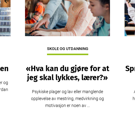
Previous
Nex
SKOLE OG UTDANNING
len
«Hva kan du gjøre for at
Sp
jeg skal lykkes, lærer?»
er og
ordan
Psykiske plager og lav eller manglende
opplevelse av mestring, medvirkning og
h
motivasjon er noen av ...