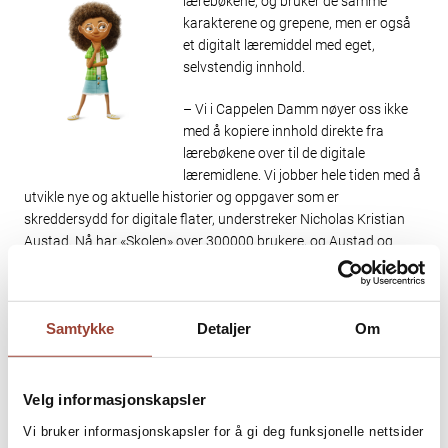
lærebøkene, og bruker de samme
karakterene og grepene, men er også
et digitalt læremiddel med eget,
selvstendig innhold.
– Vi i Cappelen Damm nøyer oss ikke
med å kopiere innhold direkte fra
lærebøkene over til de digitale
læremidlene. Vi jobber hele tiden med å
utvikle nye og aktuelle historier og oppgaver som er
skreddersydd for digitale flater, understreker Nicholas Kristian
Austad. Nå har «Skolen» over 300000 brukere, og Austad og
kollegene får nye ønsker og tilbakemeldinger fra elever og lærere
hver eneste dag. Det betyr mye for engasjerte fagfolk som hele
tiden arbeider med å forbedre og utvide det digitale innholdet.
Samtykke
Detaljer
Om
Veien er svært kort fra klasserommet
Velg informasjonskapsler
og inn til min pult, og det er viktig for
Vi bruker informasjonskapsler for å gi deg funksjonelle nettsider