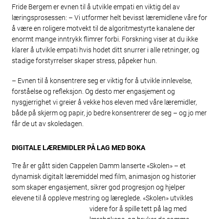
Fride Bergem er evnen til å utvikle empati en viktig del av
læringsprosessen: – Vi utformer helt bevisst læremidlene våre for
å være en roligere motvekt til de algoritmestyrte kanalene der
enormt mange inntrykk flimrer forbi. Forskning viser at du ikke
klarer å utvikle empati hvis hodet ditt snurrer i alle retninger, og
stadige forstyrrelser skaper stress, påpeker hun.
– Evnen til å konsentrere seg er viktig for å utvikle innlevelse,
forståelse og refleksjon. Og desto mer engasjement og
nysgjerrighet vi greier å vekke hos eleven med våre læremidler,
både på skjerm og papir, jo bedre konsentrerer de seg – og jo mer
får de ut av skoledagen.
DIGITALE LÆREMIDLER PÅ LAG MED BOKA
Tre år er gått siden Cappelen Damm lanserte «Skolen» – et
dynamisk digitalt læremiddel med film, animasjon og historier
som skaper engasjement, sikrer god progresjon og hjelper
elevene til å oppleve mestring og læreglede. «Skolen» utvikles
videre for å spille tett på lag
med