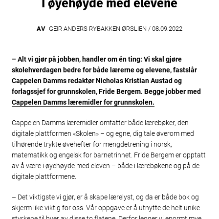
I øyehøyde med elevene
AV
GEIR ANDERS RYBAKKEN ØRSLIEN /
08.09.2022
– Alt vi gjør på jobben, handler om én ting: Vi skal gjøre
skolehverdagen bedre for både lærerne og elevene, fastslår
Cappelen Damms redaktør Nicholas Kristian Austad og
forlagssjef for grunnskolen, Fride Bergem.
Begge jobber med
Cappelen Damms læremidler for grunnskolen.
Cappelen Damms læremidler omfatter både lærebøker, den
digitale plattformen «Skolen» – og egne, digitale øverom med
tilhørende trykte øvehefter for mengdetrening i norsk,
matematikk og engelsk for barnetrinnet. Fride Bergem er opptatt
av å være i øyehøyde med eleven – både i lærebøkene og på de
digitale plattformene.
– Det viktigste vi gjør, er å skape lærelyst, og da er både bok og
skjerm like viktig for oss. Vår oppgave er å utnytte de helt unike
styrkene til hver av disse to flatene. Derfor legger vi enormt mye