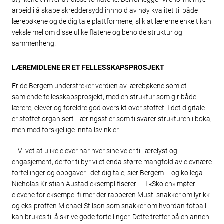
arbeid i å skape skreddersydd innhold av høy kvalitet til både
lærebøkene og de digitale plattformene, slik at lærerne enkelt kan
veksle mellom disse ulike flatene og beholde struktur og
sammenheng.
LÆREMIDLENE ER ET FELLESSKAPSPROSJEKT
Fride Bergem understreker verdien av lærebøkene som et
samlende fellesskapsprosjekt, med en struktur som gir både
lærere, elever og foreldre god oversikt over stoffet. I det digitale
er stoffet organisert i læringsstier som tilsvarer strukturen i boka,
men med forskjellige innfallsvinkler.
– Vi vet at ulike elever har hver sine veier til lærelyst og
engasjement, derfor tilbyr vi et enda større mangfold av elevnære
fortellinger og oppgaver i det digitale, sier Bergem – og kollega
Nicholas Kristian Austad eksemplifiserer: – I «Skolen» møter
elevene for eksempel filmer der rapperen Musti snakker om lyrikk
og eks-proffen Michael Stilson som snakker om hvordan fotball
kan brukes til å skrive gode fortellinger. Dette treffer på en annen