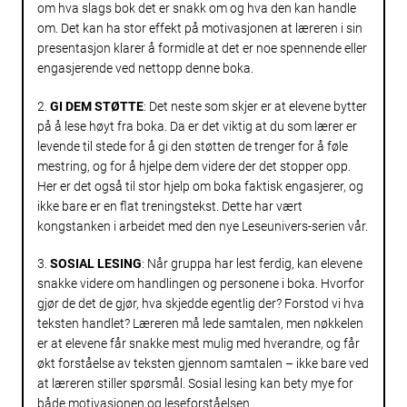
om hva slags bok det er snakk om og hva den kan handle
om. Det kan ha stor effekt på motivasjonen at læreren i sin
presentasjon klarer å formidle at det er noe spennende eller
engasjerende ved nettopp denne boka.
2.
GI DEM STØTTE
: Det neste som skjer er at elevene bytter
på å lese høyt fra boka. Da er det viktig at du som lærer er
levende til stede for å gi den støtten de trenger for å føle
mestring, og for å hjelpe dem videre der det stopper opp.
Her er det også til stor hjelp om boka faktisk engasjerer, og
ikke bare er en flat treningstekst. Dette har vært
kongstanken i arbeidet med den nye Leseunivers-serien vår.
3.
SOSIAL LESING
: Når gruppa har lest ferdig, kan elevene
snakke videre om handlingen og personene i boka. Hvorfor
gjør de det de gjør, hva skjedde egentlig der? Forstod vi hva
teksten handlet? Læreren må lede samtalen, men nøkkelen
er at elevene får snakke mest mulig med hverandre, og får
økt forståelse av teksten gjennom samtalen – ikke bare ved
at læreren stiller spørsmål. Sosial lesing kan bety mye for
både motivasjonen og leseforståelsen.