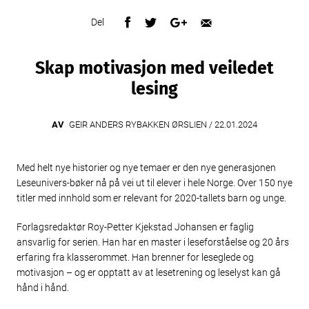
Del
Skap motivasjon med veiledet
lesing
AV
GEIR ANDERS RYBAKKEN ØRSLIEN /
22.01.2024
Med helt nye historier og nye temaer er den nye generasjonen
Leseunivers-bøker nå på vei ut til elever i hele Norge. Over 150 nye
titler med innhold som er relevant for 2020-tallets barn og unge.
Forlagsredaktør Roy-Petter Kjekstad Johansen er faglig
ansvarlig for serien. Han har en master i leseforståelse og 20 års
erfaring fra klasserommet. Han brenner for leseglede og
motivasjon – og er opptatt av at lesetrening og leselyst kan gå
hånd i hånd.