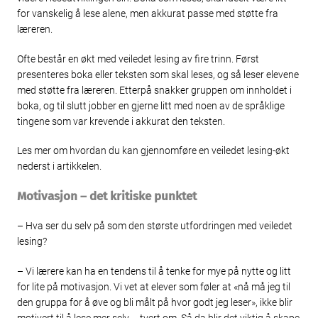
for vanskelig å lese alene, men akkurat passe med støtte fra
læreren.
Ofte består en økt med veiledet lesing av fire trinn. Først
presenteres boka eller teksten som skal leses, og så leser elevene
med støtte fra læreren. Etterpå snakker gruppen om innholdet i
boka, og til slutt jobber en gjerne litt med noen av de språklige
tingene som var krevende i akkurat den teksten.
Les mer om hvordan du kan gjennomføre en veiledet lesing-økt
nederst i artikkelen.
Motivasjon – det kritiske punktet
– Hva ser du selv på som den største utfordringen med veiledet
lesing?
– Vi lærere kan ha en tendens til å tenke for mye på nytte og litt
for lite på motivasjon. Vi vet at elever som føler at «nå må jeg til
den gruppa for å øve og bli målt på hvor godt jeg leser», ikke blir
motivert til å lese mer selv – tvert om. Så da blir det viktig å skape