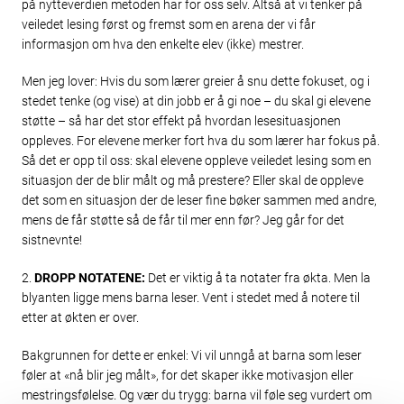
på nytteverdien metoden har for oss selv. Altså at vi tenker på
veiledet lesing først og fremst som en arena der vi får
informasjon om hva den enkelte elev (ikke) mestrer.
Men jeg lover: Hvis du som lærer greier å snu dette fokuset, og i
stedet tenke (og vise) at din jobb er å gi noe – du skal gi elevene
støtte – så har det stor effekt på hvordan lesesituasjonen
oppleves. For elevene merker fort hva du som lærer har fokus på.
Så det er opp til oss: skal elevene oppleve veiledet lesing som en
situasjon der de blir målt og må prestere? Eller skal de oppleve
det som en situasjon der de leser fine bøker sammen med andre,
mens de får støtte så de får til mer enn før? Jeg går for det
sistnevnte!
2.
DROPP NOTATENE:
Det er viktig å ta notater fra økta. Men la
blyanten ligge mens barna leser. Vent i stedet med å notere til
etter at økten er over.
Bakgrunnen for dette er enkel: Vi vil unngå at barna som leser
føler at «nå blir jeg målt», for det skaper ikke motivasjon eller
mestringsfølelse. Og vær du trygg: barna vil føle seg vurdert om