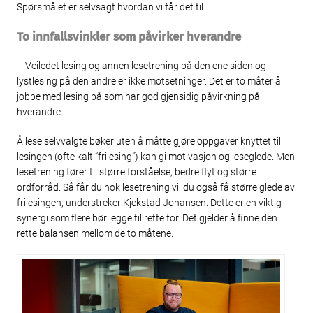
Spørsmålet er selvsagt hvordan vi får det til.
To innfallsvinkler som påvirker hverandre
– Veiledet lesing og annen lesetrening på den ene siden og
lystlesing på den andre er ikke motsetninger. Det er to måter å
jobbe med lesing på som har god gjensidig påvirkning på
hverandre.
Å lese selvvalgte bøker uten å måtte gjøre oppgaver knyttet til
lesingen (ofte kalt “frilesing”) kan gi motivasjon og leseglede. Men
lesetrening fører til større forståelse, bedre flyt og større
ordforråd. Så får du nok lesetrening vil du også få større glede av
frilesingen, understreker Kjekstad Johansen. Dette er en viktig
synergi som flere bør legge til rette for. Det gjelder å finne den
rette balansen mellom de to måtene.