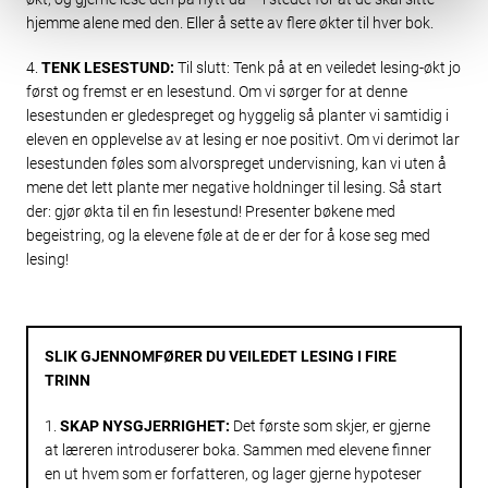
hjemme alene med den. Eller å sette av flere økter til hver bok.
4.
TENK LESESTUND:
Til slutt: Tenk på at en veiledet lesing-økt jo
først og fremst er en lesestund. Om vi sørger for at denne
lesestunden er gledespreget og hyggelig så planter vi samtidig i
eleven en opplevelse av at lesing er noe positivt. Om vi derimot lar
lesestunden føles som alvorspreget undervisning, kan vi uten å
mene det lett plante mer negative holdninger til lesing. Så start
der: gjør økta til en fin lesestund! Presenter bøkene med
begeistring, og la elevene føle at de er der for å kose seg med
lesing!
SLIK GJENNOMFØRER DU VEILEDET LESING I FIRE
TRINN
1.
SKAP NYSGJERRIGHET
:
Det første som skjer, er gjerne
at læreren introduserer boka. Sammen med elevene finner
en ut hvem som er forfatteren, og lager gjerne hypoteser