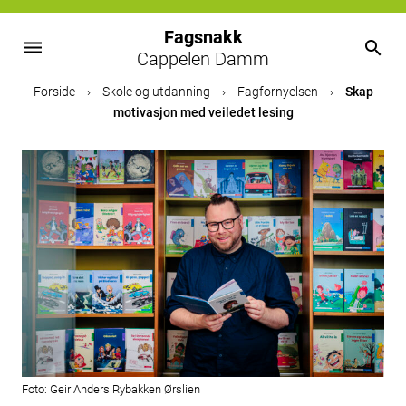
Fagsnakk
dehaze
search
Cappelen Damm
Skip
Forside
›
Skole og utdanning
›
Fagfornyelsen
›
Skap
to
motivasjon med veiledet lesing
content
Foto: Geir Anders Rybakken Ørslien