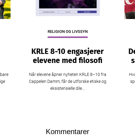
RELIGION OG LIVSSYN
KRLE 8-10 engasjerer
D
elevene med filosofi
s
 bare
Når elevene åpner nyheten KRLE 8–10 fra
Hva
ige
Cappelen Damm, får de utforske etiske og
sp
eksistensielle dile...
Kommentarer