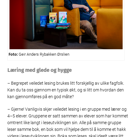
Foto:
Geir Anders Rybakken Ørslien
Læring med glede og hygge
– Begrepet veiledet lesing brukes litt forskjellig av ulike fagfolk.
Kan du ta oss gjennom en typisk økt, og si litt om hvordan den
kan gjennomføres på en god måte?
– Gjerne! Vanligvis skjer veiledet lesing i en gruppe med lærer og
4–5 elever. Gruppene er satt sammen av elever som har kommet
omtrent like langt i leseutviklingen sin. Alle på samme gruppe
leser samme bok, en bok som vil hjelpe dem til å komme et hakk
videre i leseutviklingen sin. Boka som leses, skal ideelt være litt