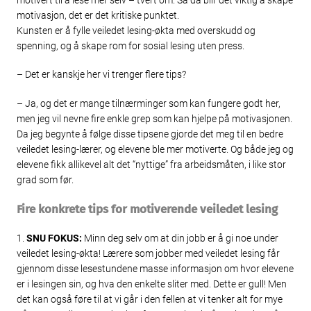
motivasjon, det er det kritiske punktet.
Kunsten er å fylle veiledet lesing-økta med overskudd og
spenning, og å skape rom for sosial lesing uten press.
– Det er kanskje her vi trenger flere tips?
– Ja, og det er mange tilnærminger som kan fungere godt her,
men jeg vil nevne fire enkle grep som kan hjelpe på motivasjonen.
Da jeg begynte å følge disse tipsene gjorde det meg til en bedre
veiledet lesing-lærer, og elevene ble mer motiverte. Og både jeg og
elevene fikk allikevel alt det “nyttige” fra arbeidsmåten, i like stor
grad som før.
Fire konkrete tips for motiverende veiledet lesing
1.
SNU FOKUS:
Minn deg selv om at din jobb er å gi noe under
veiledet lesing-økta! Lærere som jobber med veiledet lesing får
gjennom disse lesestundene masse informasjon om hvor elevene
er i lesingen sin, og hva den enkelte sliter med. Dette er gull! Men
det kan også føre til at vi går i den fellen at vi tenker alt for mye