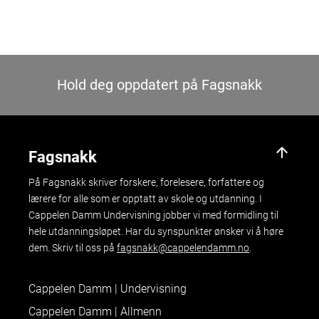
Hold deg oppdatert på Fagsnakk
arrow_upward
Fagsnakk
På Fagsnakk skriver forskere, forelesere, forfattere og
lærere for alle som er opptatt av skole og utdanning. I
Cappelen Damm Undervisning jobber vi med formidling til
hele utdanningsløpet. Har du synspunkter ønsker vi å høre
dem. Skriv til oss på
fagsnakk@cappelendamm.no
.
Cappelen Damm | Undervisning
Cappelen Damm | Allmenn